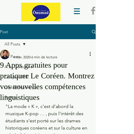
Post
All Posts
.
All Posts
4 nov. 2020
6 min de lecture
9 Apps gratuites pour
A La Coréenne
pratiquer Le Coréen. Montrez
Citoyen DMZ
vos nouvelles compétences
Global Residence
linguistiques
Restos
"La mode « K », c'est d'abord la 
musique K-pop … , puis l'intérêt des 
étudiants s'est porté sur les drames 
historiques coréens et sur la culture en 