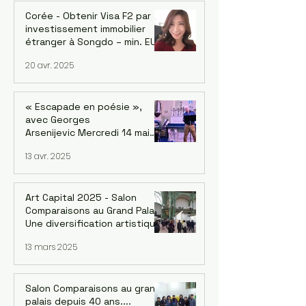
féminin et la Symphonie le 18
octobre à Saint-Mandé
Corée - Obtenir Visa F2 par
investissement immobilier
étranger à Songdo – min. EUR
700k avec la reprise du
20 avr. 2025
marché
« Escapade en poésie »,
avec Georges
Arsenijevic Mercredi 14 mai
2025, à 19h Lecture :
13 avr. 2025
Georges Arsenijevic
Intermèdes musicaux / chant
et guitare : Bané
Art Capital 2025 - Salon
Comparaisons au Grand Palais.
Une diversification artistique
inédite de Corée : 4 groupes
13 mars 2025
Salon Comparaisons au grand
palais depuis 40 ans....