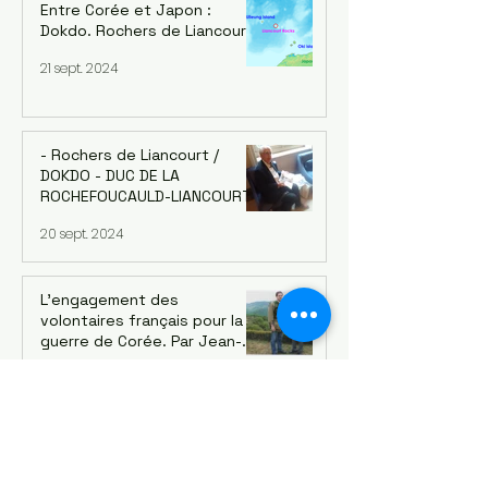
Entre Corée et Japon :
Dokdo. Rochers de Liancourt
21 sept. 2024
- Rochers de Liancourt /
DOKDO - DUC DE LA
ROCHEFOUCAULD-LIANCOURT.
Interview avec Michel
20 sept. 2024
MignotHistorien de Fondation
des Arts et Métiers, Ville de
Liancourt
L’engagement des
volontaires français pour la
guerre de Corée. Par Jean-
François Pelletier
20 sept. 2024
Souvenirs d’une visite au
pays natal du professeur LI...
en l'honneur de ses nobles