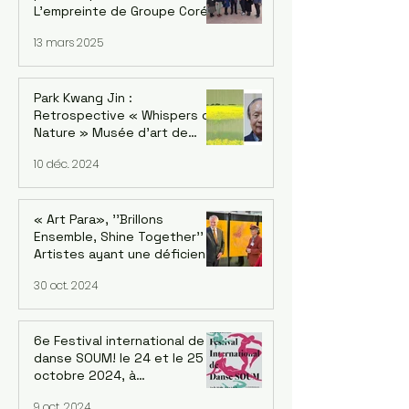
L'empreinte de Groupe Corée
: Kwang-jin Park et la version
13 mars 2025
coréenne Du 18 au 22 février
2025
Park Kwang Jin :
Retrospective « Whispers of
Nature » Musée d'art de
Séoul, succursale de
10 déc. 2024
Seosomun, 12/12/2024 -
09/02/2025
« Art Para», ''Brillons
Ensemble, Shine Together''
Artistes ayant une déficience
intellectuelle de cinq
30 oct. 2024
continents. Exposition au
siège de l'OCDE à Paris
6e Festival international de
danse SOUM! le 24 et le 25
octobre 2024, à
20h au Regard du Cygne, 210
9 oct. 2024