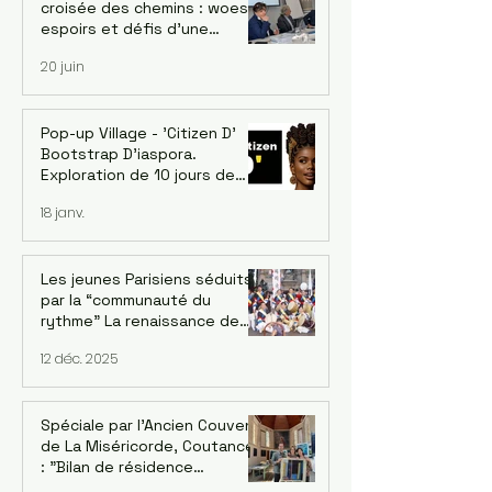
croisée des chemins : woes,
espoirs et défis d’une
économie singulière. Dr.
20 juin
Jaehoon Yoo, économiste et
ancien conseiller de la Banque
asiatique de développement
- le 18/06
Pop-up Village - 'Citizen D'
Bootstrap D'iaspora.
Exploration de 10 jours de
l’écosystème d’innovation
18 janv.
émergent de Burkina Faso. 1-
10 Décembre 2026
Les jeunes Parisiens séduits
par la “communauté du
rythme” La renaissance de
l’ensemble de pungmul
12 déc. 2025
parisien “DONGNAMPUNG“
Spéciale par l'Ancien Couvent
de La Miséricorde, Coutances
: "Bilan de résidence
artististique 2025" avec