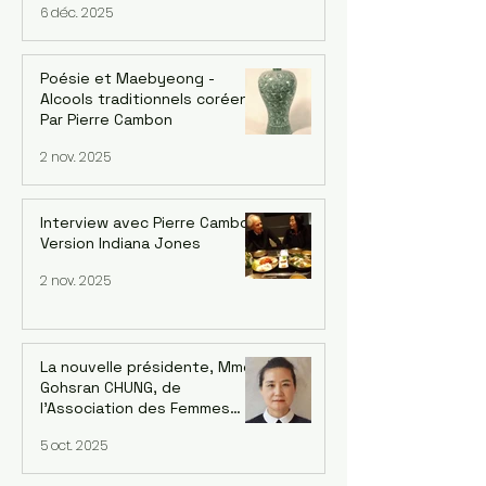
6 déc. 2025
l'artiste UI-YEONG PARK. Par
Mija Han Gastebois
Poésie et Maebyeong -
Alcools traditionnels coréens.
Par Pierre Cambon
2 nov. 2025
Interview avec Pierre Cambon,
Version Indiana Jones
2 nov. 2025
La nouvelle présidente, Mme
Gohsran CHUNG, de
l’Association des Femmes
Coréennes en France (AFCF-
5 oct. 2025
Kowin France) inaugure un
forum sur le leadership