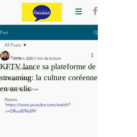
Post
All Posts
.
All Posts
21 févr. 2020
1 min de lecture
KFTV lance sa plateforme de
A La Coréenne
streaming: la culture coréenne
Citoyen DMZ
en un clic
Global Residence
Restos
https://www.youtube.com/watch?
v=DRuo87Re59Y