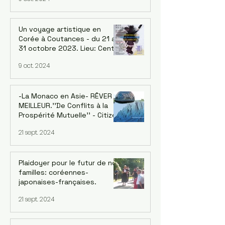
Rue de Belleville 75020 Paris
Un voyage artistique en
Corée à Coutances - du 21 au
31 octobre 2023. Lieu: Centre
d'art - Art à la Miséricorde -
9 oct. 2024
Coutances
-La Monaco en Asie- RÊVER LE
MEILLEUR.''De Conflits à la
Prospérité Mutuelle'' - Citizen
D -
21 sept. 2024
Plaidoyer pour le futur de nos
familles: coréennes-
japonaises-françaises.
21 sept. 2024