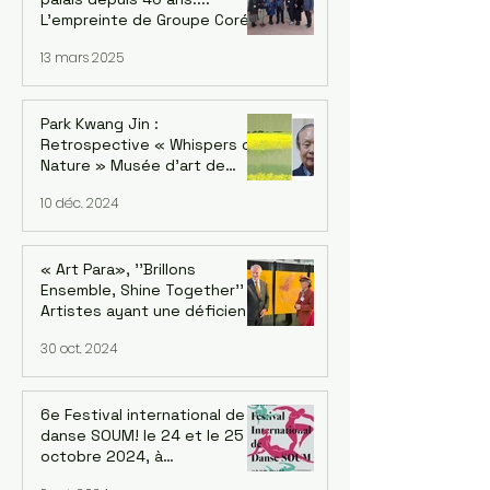
L'empreinte de Groupe Corée
: Kwang-jin Park et la version
13 mars 2025
coréenne Du 18 au 22 février
2025
Park Kwang Jin :
Retrospective « Whispers of
Nature » Musée d'art de
Séoul, succursale de
10 déc. 2024
Seosomun, 12/12/2024 -
09/02/2025
« Art Para», ''Brillons
Ensemble, Shine Together''
Artistes ayant une déficience
intellectuelle de cinq
30 oct. 2024
continents. Exposition au
siège de l'OCDE à Paris
6e Festival international de
danse SOUM! le 24 et le 25
octobre 2024, à
20h au Regard du Cygne, 210