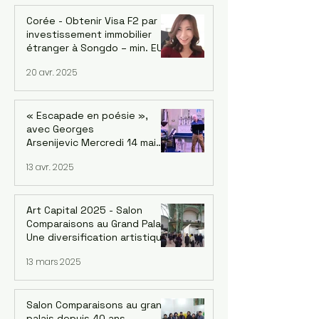
féminin et la Symphonie le 18
octobre à Saint-Mandé
Corée - Obtenir Visa F2 par
investissement immobilier
étranger à Songdo – min. EUR
700k avec la reprise du
20 avr. 2025
marché
« Escapade en poésie »,
avec Georges
Arsenijevic Mercredi 14 mai
2025, à 19h Lecture :
13 avr. 2025
Georges Arsenijevic
Intermèdes musicaux / chant
et guitare : Bané
Art Capital 2025 - Salon
Comparaisons au Grand Palais.
Une diversification artistique
inédite de Corée : 4 groupes
13 mars 2025
Salon Comparaisons au grand
palais depuis 40 ans....