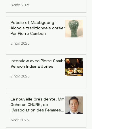
artististique 2025" avec
6 déc. 2025
l'artiste UI-YEONG PARK. Par
Mija Han Gastebois
Poésie et Maebyeong -
Alcools traditionnels coréens.
Par Pierre Cambon
2 nov. 2025
Interview avec Pierre Cambon,
Version Indiana Jones
2 nov. 2025
La nouvelle présidente, Mme
Gohsran CHUNG, de
l’Association des Femmes
Coréennes en France (AFCF-
5 oct. 2025
Kowin France) inaugure un
forum sur le leadership