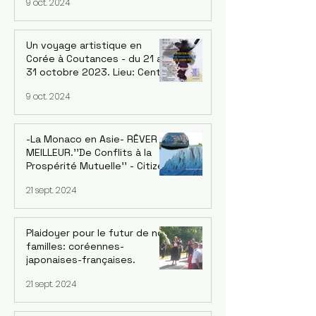
9 oct. 2024
Rue de Belleville 75020 Paris
Un voyage artistique en
Corée à Coutances - du 21 au
31 octobre 2023. Lieu: Centre
d'art - Art à la Miséricorde -
9 oct. 2024
Coutances
-La Monaco en Asie- RÊVER LE
MEILLEUR.''De Conflits à la
Prospérité Mutuelle'' - Citizen
D -
21 sept. 2024
Plaidoyer pour le futur de nos
familles: coréennes-
japonaises-françaises.
21 sept. 2024