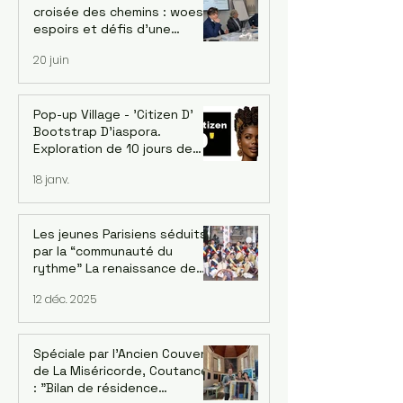
croisée des chemins : woes,
espoirs et défis d’une
économie singulière. Dr.
20 juin
Jaehoon Yoo, économiste et
ancien conseiller de la Banque
asiatique de développement
- le 18/06
Pop-up Village - 'Citizen D'
Bootstrap D'iaspora.
Exploration de 10 jours de
l’écosystème d’innovation
18 janv.
émergent de Burkina Faso. 1-
10 Décembre 2026
Les jeunes Parisiens séduits
par la “communauté du
rythme” La renaissance de
l’ensemble de pungmul
12 déc. 2025
parisien “DONGNAMPUNG“
Spéciale par l'Ancien Couvent
de La Miséricorde, Coutances
: "Bilan de résidence