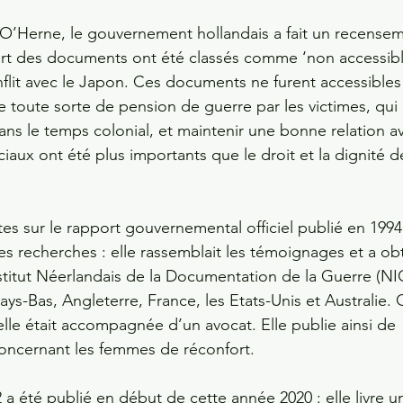
r O’Herne, le gouvernement hollandais a fait un recense
part des documents ont été classés comme ‘non accessibl
conflit avec le Japon. Ces documents ne furent accessibles
de toute sorte de pension de guerre par les victimes, qui 
ns le temps colonial, et maintenir une bonne relation av
aux ont été plus importants que le droit et la dignité d
s sur le rapport gouvernemental officiel publié en 1994
s recherches : elle rassemblait les témoignages et a ob
nstitut Néerlandais de la Documentation de la Guerre (NI
ays-Bas, Angleterre, France, les Etats-Unis et Australie.
elle était accompagnée d’un avocat. Elle publie ainsi de 
concernant les femmes de réconfort. 
a été publié en début de cette année 2020 : elle livre u