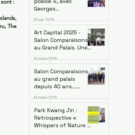
poésie », avec
sont : 
Mandé
Georges
Arsenijevic Mercredi
slands, 
13 avr. 2025
14 mai 2025, à 19h
ru, The 
Lecture : Georges
Art Capital 2025 -
Arsenijevic
Salon Comparaisons
Intermèdes musicaux
au Grand Palais. Une
/ chant et guitare :
diversification
13 mars 2025
Bané
artistique inédite de
Corée : 4 groupes
Salon Comparaisons
au grand palais
depuis 40 ans....
L'empreinte de
13 mars 2025
Groupe Corée :
Kwang-jin Park et la
Park Kwang Jin :
version coréenne Du
Retrospective «
18 au 22 février 2025
Whispers of Nature »
Musée d'art de Séoul,