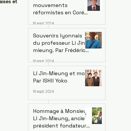
ises et 
mouvements
réformistes en Corée
et au Việt Nam, 1897-
19 sept. 2024
1911 ... Thèse Dae-
Yeong Youn, dirigé
Souvenirs lyonnais
par le professeur Li
du professeur Li Jin-
Jin-mieung en 2007
mieung. Par Frédéric
Wang
16 sept. 2024
LI Jin-Mieung et moi.
Par ISHII Yoko
16 sept. 2024
Hommage à Monsieur
LI Jin-Mieung, ancien
président fondateur