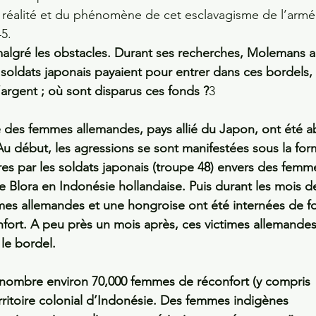
la réalité et du phénomène de cet esclavagisme de l’armé
5. 
s malgré les obstacles. Durant ses recherches, Molemans a
s soldats japonais payaient pour entrer dans ces bordels,
argent ; où sont disparus ces fonds ?
3
es femmes allemandes, pays allié du Japon, ont été a
u début, les agressions se sont manifestées sous la for
ères par les soldats japonais (troupe 48) envers des femm
e Blora en Indonésie hollandaise. Puis durant les mois d
mmes allemandes et une hongroise ont été internées de fo
fort. A peu près un mois après, ces victimes allemandes
le bordel.
énombre environ 70,000 femmes de réconfort (y compris 
erritoire colonial d’Indonésie. Des femmes indigènes 