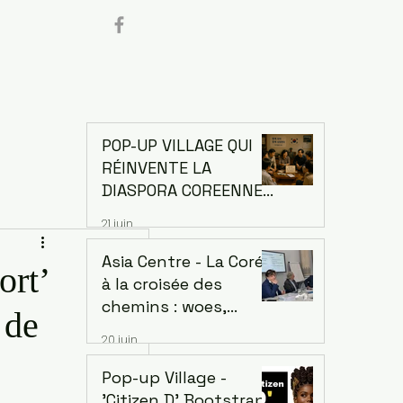
POP-UP VILLAGE QUI
RÉINVENTE LA
DIASPORA COREENNE.
Comment la Corée a
21 juin
changé le monde
grâce à sa diaspora —
Asia Centre - La Corée
ort’
et ce que l'Afrique
à la croisée des
peut en apprendre
chemins : woes,
 de
espoirs et défis d’une
20 juin
économie singulière.
Dr. Jaehoon Yoo,
Pop-up Village -
économiste et ancien
'Citizen D' Bootstrap