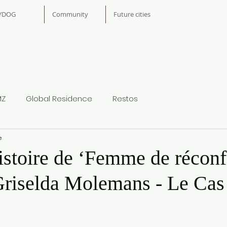
YDOG
Community
Future cities
MZ
Global Residence
Restos
e
histoire de ‘Femme de réconf
Griselda Molemans - Le Cas