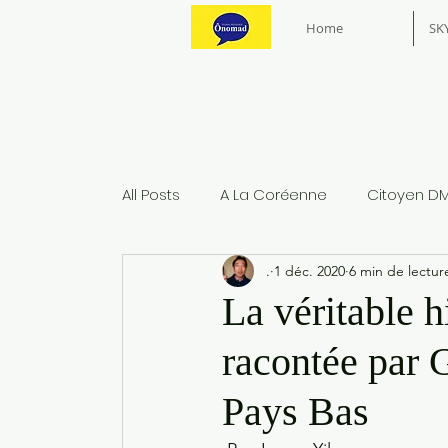
Home
SK
All Posts
A La Coréenne
Citoyen D
.
1 déc. 2020
6 min de lectur
La véritable 
racontée par 
Pays Bas