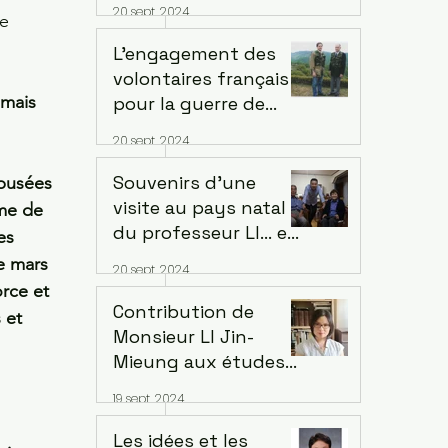
20 sept. 2024
e 
LIANCOURT. Interview
avec Michel
L’engagement des
MignotHistorien de
 
volontaires français
Fondation des Arts et
 mais 
pour la guerre de
Métiers, Ville de
Corée. Par Jean-
20 sept. 2024
Liancourt
François Pelletier
Souvenirs d’une
busées 
visite au pays natal
me de 
du professeur LI... en
es 
l'honneur de ses
e mars 
20 sept. 2024
nobles réalisationsà
rce et 
la mémoire du défunt
Contribution de
 et 
que nous aimons et
Monsieur LI Jin-
respectons. Par Lee
Mieung aux études
Seogsoo
coréennes. Par Wang-
19 sept. 2024
Le Min Sook
Les idées et les