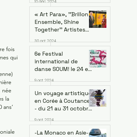
10 déc. 2024
succursale de
Seosomun,
« Art Para», ''Brillons
12/12/2024 -
Ensemble, Shine
09/02/2025
Together'' Artistes
ayant une déficience
30 oct. 2024
intellectuelle de cinq
e fois 
continents.
6e Festival
mes qui 
Exposition au siège
international de
de l'OCDE à Paris
danse SOUM! le 24 et
enne) 
le 25 octobre 2024, à
9 oct. 2024
mière 
20h au Regard du
, née 
Cygne, 210 Rue de
Un voyage artistique
s la 
Belleville 75020 Paris
en Corée à Coutances
0 ans’ 
- du 21 au 31 octobre
2023. Lieu: Centre
9 oct. 2024
d'art - Art à la
Miséricorde -
oniale 
-La Monaco en Asie-