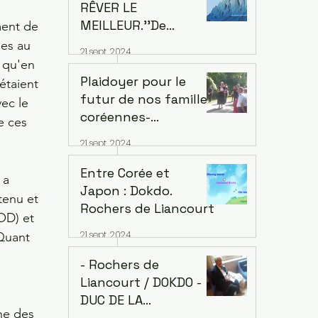
Coutances
RÊVER LE
MEILLEUR.''De
ment de 
Conflits à la
es au 
21 sept. 2024
Prospérité Mutuelle''
 qu'en 
- Citizen D -
Plaidoyer pour le
étaient 
futur de nos familles:
ec le 
coréennes-
e ces 
japonaises-
21 sept. 2024
françaises.
Entre Corée et
 a 
Japon : Dokdo.
tenu et 
Rochers de Liancourt
OD) et 
21 sept. 2024
 Quant 
- Rochers de
Liancourt / DOKDO -
DUC DE LA
ne des 
ROCHEFOUCAULD-