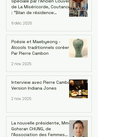
Spéciale par l'Ancien Couvent
de La Miséricorde, Coutances
: "Bilan de résidence
artististique 2025" avec
6 déc. 2025
l'artiste UI-YEONG PARK. Par
Mija Han Gastebois
Poésie et Maebyeong -
Alcools traditionnels coréens.
Par Pierre Cambon
2 nov. 2025
Interview avec Pierre Cambon,
Version Indiana Jones
2 nov. 2025
La nouvelle présidente, Mme
Gohsran CHUNG, de
l’Association des Femmes