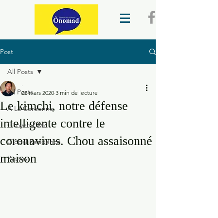
Post
All Posts
.
All Posts
22 mars 2020
3 min de lecture
Le kimchi, notre défense
A La Coréenne
intelligente contre le
Citoyen DMZ
coronavirus. Chou assaisonné
Global Residence
maison
Restos