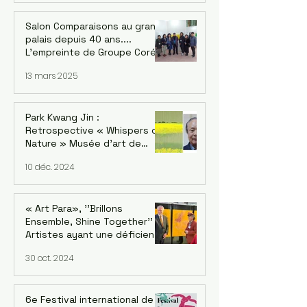
Salon Comparaisons au grand
palais depuis 40 ans....
L'empreinte de Groupe Corée
: Kwang-jin Park et la version
13 mars 2025
coréenne Du 18 au 22 février
2025
Park Kwang Jin :
Retrospective « Whispers of
Nature » Musée d'art de
Séoul, succursale de
10 déc. 2024
Seosomun, 12/12/2024 -
09/02/2025
« Art Para», ''Brillons
Ensemble, Shine Together''
Artistes ayant une déficience
intellectuelle de cinq
30 oct. 2024
continents. Exposition au
siège de l'OCDE à Paris
6e Festival international de