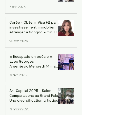
Coréennes en France (AFCF-
5 oct. 2025
Kowin France) inaugure un
forum sur le leadership
féminin et la Symphonie le 18
octobre à Saint-Mandé
Corée - Obtenir Visa F2 par
investissement immobilier
étranger à Songdo – min. EUR
700k avec la reprise du
20 avr. 2025
marché
« Escapade en poésie »,
avec Georges
Arsenijevic Mercredi 14 mai
2025, à 19h Lecture :
13 avr. 2025
Georges Arsenijevic
Intermèdes musicaux / chant
et guitare : Bané
Art Capital 2025 - Salon
Comparaisons au Grand Palais.
Une diversification artistique
inédite de Corée : 4 groupes
13 mars 2025