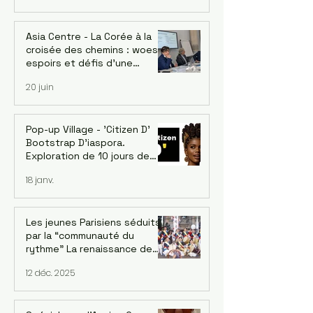
l'Afrique peut en apprendre
Asia Centre - La Corée à la
croisée des chemins : woes,
espoirs et défis d’une
économie singulière. Dr.
20 juin
Jaehoon Yoo, économiste et
ancien conseiller de la Banque
asiatique de développement
- le 18/06
Pop-up Village - 'Citizen D'
Bootstrap D'iaspora.
Exploration de 10 jours de
l’écosystème d’innovation
18 janv.
émergent de Burkina Faso. 1-
10 Décembre 2026
Les jeunes Parisiens séduits
par la “communauté du
rythme” La renaissance de
l’ensemble de pungmul
12 déc. 2025
parisien “DONGNAMPUNG“