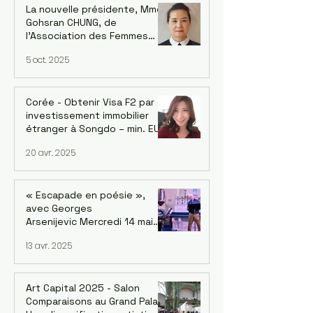
La nouvelle présidente, Mme
Gohsran CHUNG, de
l’Association des Femmes
Coréennes en France (AFCF-
5 oct. 2025
Kowin France) inaugure un
forum sur le leadership
féminin et la Symphonie le 18
octobre à Saint-Mandé
Corée - Obtenir Visa F2 par
investissement immobilier
étranger à Songdo – min. EUR
700k avec la reprise du
20 avr. 2025
marché
« Escapade en poésie »,
avec Georges
Arsenijevic Mercredi 14 mai
2025, à 19h Lecture :
13 avr. 2025
Georges Arsenijevic
Intermèdes musicaux / chant
et guitare : Bané
Art Capital 2025 - Salon
Comparaisons au Grand Palais.