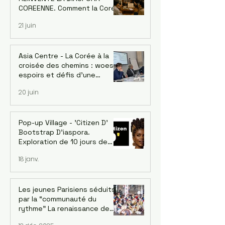
Banque asiatique de
COREENNE. Comment la Corée
développement - le 18/06
a changé le monde grâce à sa
21 juin
diaspora — et ce que
l'Afrique peut en apprendre
Asia Centre - La Corée à la
croisée des chemins : woes,
espoirs et défis d’une
économie singulière. Dr.
20 juin
Jaehoon Yoo, économiste et
ancien conseiller de la Banque
asiatique de développement
- le 18/06
Pop-up Village - 'Citizen D'
Bootstrap D'iaspora.
Exploration de 10 jours de
l’écosystème d’innovation
18 janv.
émergent de Burkina Faso. 1-
10 Décembre 2026
Les jeunes Parisiens séduits
par la “communauté du
rythme” La renaissance de
l’ensemble de pungmul