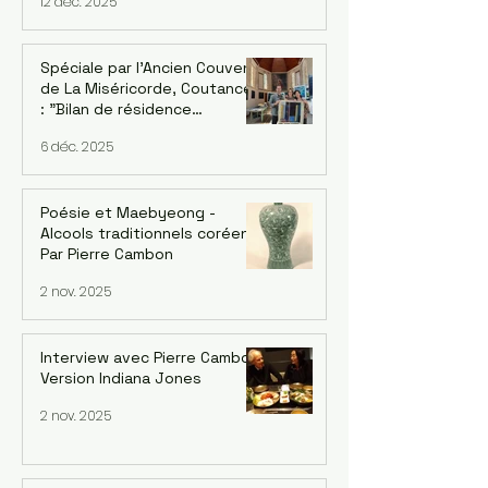
12 déc. 2025
parisien “DONGNAMPUNG“
Spéciale par l'Ancien Couvent
de La Miséricorde, Coutances
: "Bilan de résidence
artististique 2025" avec
6 déc. 2025
l'artiste UI-YEONG PARK. Par
Mija Han Gastebois
Poésie et Maebyeong -
Alcools traditionnels coréens.
Par Pierre Cambon
2 nov. 2025
Interview avec Pierre Cambon,
Version Indiana Jones
2 nov. 2025