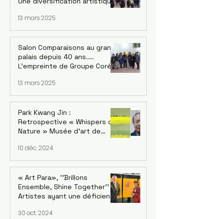
Une diversification artistique
inédite de Corée : 4 groupes
13 mars 2025
Salon Comparaisons au grand
palais depuis 40 ans....
L'empreinte de Groupe Corée
: Kwang-jin Park et la version
13 mars 2025
coréenne Du 18 au 22 février
2025
Park Kwang Jin :
Retrospective « Whispers of
Nature » Musée d'art de
Séoul, succursale de
10 déc. 2024
Seosomun, 12/12/2024 -
09/02/2025
« Art Para», ''Brillons
Ensemble, Shine Together''
Artistes ayant une déficience
intellectuelle de cinq
30 oct. 2024
continents. Exposition au