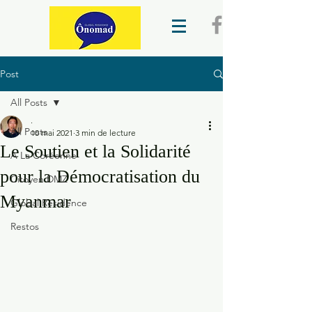
Post
All Posts
.
All Posts
10 mai 2021
3 min de lecture
Le Soutien et la Solidarité
A La Coréenne
pour la Démocratisation du
Citoyen DMZ
Myanmar
Global Residence
Restos