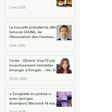
2 nov. 2025
La nouvelle présidente, Mme
Gohsran CHUNG, de
l’Association des Femmes
Coréennes en France (AFCF-
5 oct. 2025
Kowin France) inaugure un
forum sur le leadership
féminin et la Symphonie le 18
octobre à Saint-Mandé
Corée - Obtenir Visa F2 par
investissement immobilier
étranger à Songdo – min. EUR
700k avec la reprise du
20 avr. 2025
marché
« Escapade en poésie »,
avec Georges
Arsenijevic Mercredi 14 mai
2025, à 19h Lecture :
13 avr. 2025