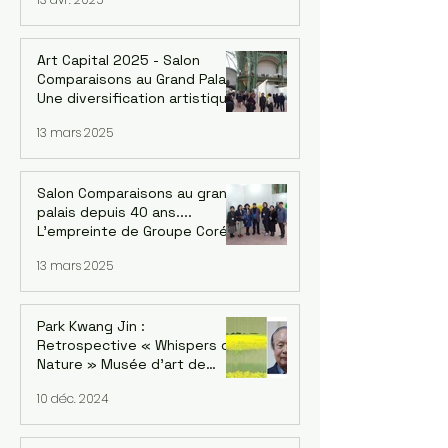
Georges Arsenijevic
Intermèdes musicaux / chant
et guitare : Bané
Art Capital 2025 - Salon
Comparaisons au Grand Palais.
Une diversification artistique
inédite de Corée : 4 groupes
13 mars 2025
Salon Comparaisons au grand
palais depuis 40 ans....
L'empreinte de Groupe Corée
: Kwang-jin Park et la version
13 mars 2025
coréenne Du 18 au 22 février
2025
Park Kwang Jin :
Retrospective « Whispers of
Nature » Musée d'art de
Séoul, succursale de
10 déc. 2024
Seosomun, 12/12/2024 -
09/02/2025