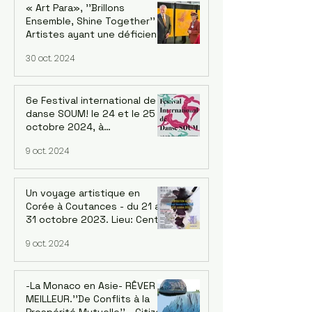
« Art Para», ''Brillons
Ensemble, Shine Together''
Artistes ayant une déficience
intellectuelle de cinq
30 oct. 2024
continents. Exposition au
siège de l'OCDE à Paris
6e Festival international de
danse SOUM! le 24 et le 25
octobre 2024, à
20h au Regard du Cygne, 210
9 oct. 2024
Rue de Belleville 75020 Paris
Un voyage artistique en
Corée à Coutances - du 21 au
31 octobre 2023. Lieu: Centre
d'art - Art à la Miséricorde -
9 oct. 2024
Coutances
-La Monaco en Asie- RÊVER LE
MEILLEUR.''De Conflits à la
Prospérité Mutuelle'' - Citizen