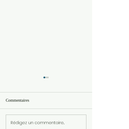
Commentaires
Rédigez un commentaire...
Asia Centre - La Corée à la
Pop-up Village - '