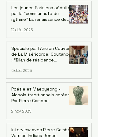
Les jeunes Parisiens séduits
par la “communauté du
rythme” La renaissance de
l’ensemble de pungmul
12 déc. 2025
parisien “DONGNAMPUNG“
Spéciale par l'Ancien Couvent
de La Miséricorde, Coutances
: "Bilan de résidence
artististique 2025" avec
6 déc. 2025
l'artiste UI-YEONG PARK. Par
Mija Han Gastebois
Poésie et Maebyeong -
Alcools traditionnels coréens.
Par Pierre Cambon
2 nov. 2025
Interview avec Pierre Cambon,
Version Indiana Jones