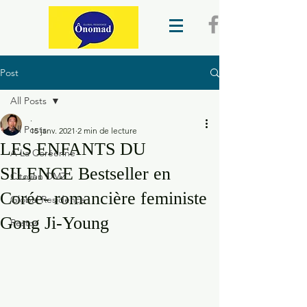
Post
All Posts
.
All Posts
15 janv. 2021
2 min de lecture
LES ENFANTS DU
A La Coréenne
SILENCE Bestseller en
Citoyen DMZ
Corée- romancière feministe
Global Residence
Gong Ji-Young
Restos