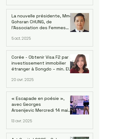
La nouvelle présidente, Mme
Gohsran CHUNG, de
l’Association des Femmes
Coréennes en France (AFCF-
5 oct. 2025
Kowin France) inaugure un
forum sur le leadership
féminin et la Symphonie le 18
octobre à Saint-Mandé
Corée - Obtenir Visa F2 par
investissement immobilier
étranger à Songdo – min. EUR
700k avec la reprise du
20 avr. 2025
marché
« Escapade en poésie »,
avec Georges
Arsenijevic Mercredi 14 mai
2025, à 19h Lecture :
13 avr. 2025
Georges Arsenijevic
Intermèdes musicaux / chant
et guitare : Bané