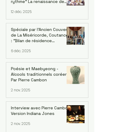
rythme” La renaissance de
l’ensemble de pungmul
12 déc. 2025
parisien “DONGNAMPUNG“
Spéciale par l'Ancien Couvent
de La Miséricorde, Coutances
: "Bilan de résidence
artististique 2025" avec
6 déc. 2025
l'artiste UI-YEONG PARK. Par
Mija Han Gastebois
Poésie et Maebyeong -
Alcools traditionnels coréens.
Par Pierre Cambon
2 nov. 2025
Interview avec Pierre Cambon,
Version Indiana Jones
2 nov. 2025