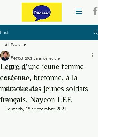
Post
All Posts
.
All Posts
16 oct. 2021
3 min de lecture
Lettre d’une jeune femme
A La Coréenne
coréenne, bretonne, à la
Citoyen DMZ
mémoire des jeunes soldats
Global Residence
français. Nayeon LEE
Restos
Lauzach, 18 septembre 2021.