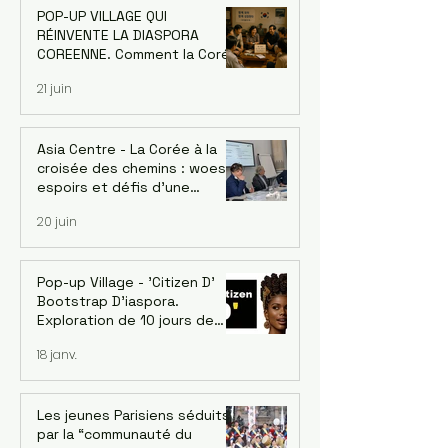
Jaehoon Yoo, économiste et
émergent de Burki
POP-UP VILLAGE QUI
ancien conseiller de la
1-10 Décembre 2
RÉINVENTE LA DIASPORA
Banque asiatique de
COREENNE. Comment la Corée
développement - le 18/06
a changé le monde grâce à sa
21 juin
diaspora — et ce que
l'Afrique peut en apprendre
Asia Centre - La Corée à la
croisée des chemins : woes,
espoirs et défis d’une
économie singulière. Dr.
20 juin
Jaehoon Yoo, économiste et
ancien conseiller de la Banque
asiatique de développement
- le 18/06
Pop-up Village - 'Citizen D'
Bootstrap D'iaspora.
Exploration de 10 jours de
l’écosystème d’innovation
18 janv.
émergent de Burkina Faso. 1-
10 Décembre 2026
Les jeunes Parisiens séduits
par la “communauté du