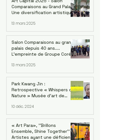
Art Capital 2025 - Salon
Comparaisons au Grand Palais.
Une diversification artistique
inédite de Corée : 4 groupes
13 mars 2025
Salon Comparaisons au grand
palais depuis 40 ans....
L'empreinte de Groupe Corée
: Kwang-jin Park et la version
13 mars 2025
coréenne Du 18 au 22 février
2025
Park Kwang Jin :
Retrospective « Whispers of
Nature » Musée d'art de
Séoul, succursale de
10 déc. 2024
Seosomun, 12/12/2024 -
09/02/2025
« Art Para», ''Brillons
Ensemble, Shine Together''
Artistes ayant une déficience