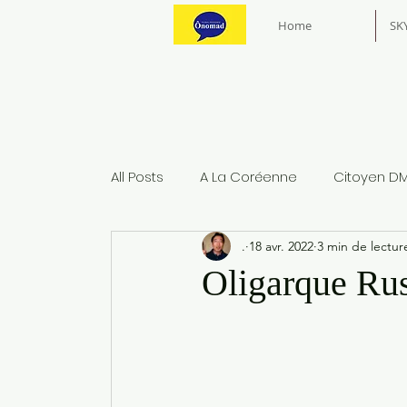
Home
SK
All Posts
A La Coréenne
Citoyen D
.
18 avr. 2022
3 min de lectur
Oligarque Rus