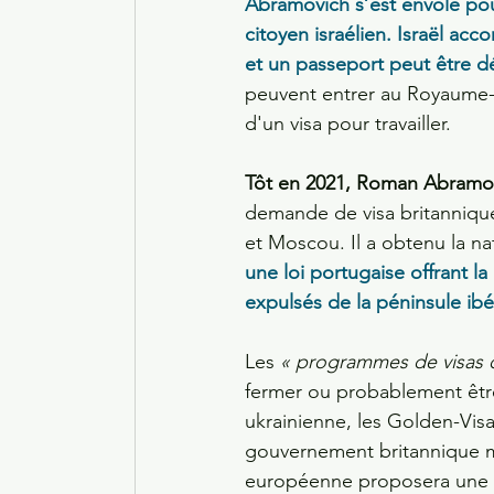
Abramovich s’est envolé pou
citoyen israélien. Israël acc
et un passeport peut être d
peuvent entrer au Royaume-Un
d'un visa pour travailler.
Tôt en 2021, Roman Abramov
demande de visa britannique
et Moscou. Il a obtenu la nat
une loi portugaise offrant l
expulsés de la péninsule ibé
Les 
« programmes de visas 
fermer ou probablement être
ukrainienne, les Golden-Visa
gouvernement britannique m
européenne proposera une l