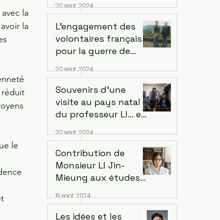
20 sept. 2024
LIANCOURT. Interview
avec la 
avec Michel
L’engagement des
voir la 
MignotHistorien de
volontaires français
es 
Fondation des Arts et
pour la guerre de
Métiers, Ville de
Corée. Par Jean-
20 sept. 2024
Liancourt
François Pelletier
enneté 
Souvenirs d’une
réduit 
visite au pays natal
toyens 
du professeur LI... en
l'honneur de ses
20 sept. 2024
nobles réalisationsà
ue le 
la mémoire du défunt
Contribution de
 
que nous aimons et
Monsieur LI Jin-
dence 
respectons. Par Lee
Mieung aux études
Seogsoo
coréennes. Par Wang-
19 sept. 2024
t 
Le Min Sook
Les idées et les