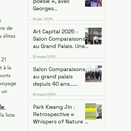
poésie », avec
Mandé
Georges
Arsenijevic Mercredi
13 avr. 2025
s 
14 mai 2025, à 19h
rre de 
Lecture : Georges
Art Capital 2025 -
 élites 
Arsenijevic
Salon Comparaisons
Intermèdes musicaux
au Grand Palais. Une
/ chant et guitare :
diversification
13 mars 2025
Bané
 21 
artistique inédite de
 à la 
Corée : 4 groupes
Salon Comparaisons
ports 
au grand palais
 voyage 
depuis 40 ans....
L'empreinte de
, un 
13 mars 2025
Groupe Corée :
Kwang-jin Park et la
Park Kwang Jin :
le 
version coréenne Du
Retrospective «
a liste 
18 au 22 février 2025
Whispers of Nature »
Musée d'art de Séoul,