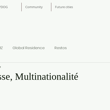
YDOG
Community
Future cities
MZ
Global Residence
Restos
e
se, Multinationalité