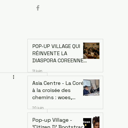
POP-UP VILLAGE QUI
RÉINVENTE LA
DIASPORA COREENNE.
Comment la Corée a
21 juin
changé le monde
grâce à sa diaspora —
Asia Centre - La Corée
et ce que l'Afrique
à la croisée des
peut en apprendre
chemins : woes,
espoirs et défis d’une
20 juin
économie singulière.
Dr. Jaehoon Yoo,
Pop-up Village -
économiste et ancien
'Citizen D' Bootstrap