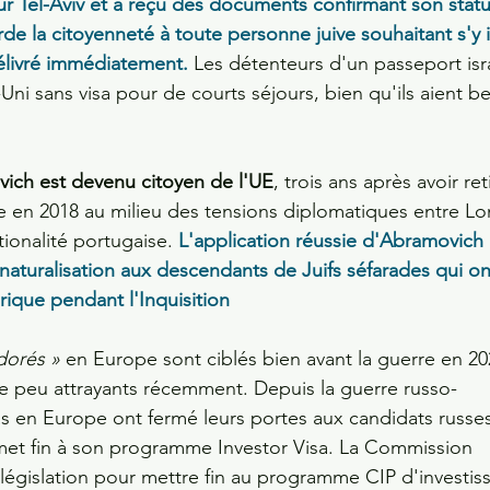
r Tel-Aviv et a reçu des documents confirmant son statu
orde la citoyenneté à toute personne juive souhaitant s'y i
élivré immédiatement.
 Les détenteurs d'un passeport isr
i sans visa pour de courts séjours, bien qu'ils aient be
ich est devenu citoyen de l'UE
, trois ans après avoir ret
 en 2018 au milieu des tensions diplomatiques entre Lo
ionalité portugaise. 
L'application réussie d'Abramovich a
a naturalisation aux descendants de Juifs séfarades qui on
rique pendant l'Inquisition 
dorés » 
en Europe sont ciblés bien avant la guerre en 20
 peu attrayants récemment. Depuis la guerre russo-
s en Europe ont fermé leurs portes aux candidats russes 
et fin à son programme Investor Visa. La Commission 
égislation pour mettre fin au programme CIP d'investis