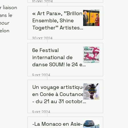
10 déc. 2024
succursale de
 liaison 
Seosomun,
« Art Para», ''Brillons
ans le 
12/12/2024 -
Ensemble, Shine
pour 
09/02/2025
Together'' Artistes
elon 
ayant une déficience
30 oct. 2024
intellectuelle de cinq
continents.
6e Festival
Exposition au siège
international de
de l'OCDE à Paris
danse SOUM! le 24 et
le 25 octobre 2024, à
9 oct. 2024
20h au Regard du
Cygne, 210 Rue de
Un voyage artistique
Belleville 75020 Paris
en Corée à Coutances
- du 21 au 31 octobre
2023. Lieu: Centre
9 oct. 2024
d'art - Art à la
Miséricorde -
-La Monaco en Asie-