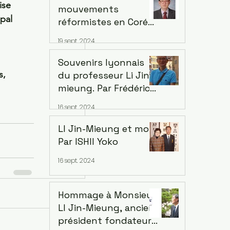
ise 
mouvements
pal 
réformistes en Corée
et au Việt Nam, 1897-
19 sept. 2024
1911 ... Thèse Dae-
Yeong Youn, dirigé
Souvenirs lyonnais
par le professeur Li
s, 
du professeur Li Jin-
Jin-mieung en 2007
mieung. Par Frédéric
Wang
16 sept. 2024
LI Jin-Mieung et moi.
Par ISHII Yoko
16 sept. 2024
Hommage à Monsieur
Voir tout
LI Jin-Mieung, ancien
président fondateur