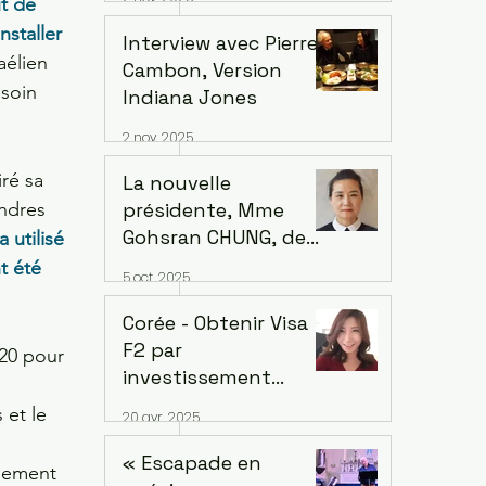
t de 
nstaller 
Interview avec Pierre
aélien 
Cambon, Version
soin 
Indiana Jones
2 nov. 2025
iré sa 
La nouvelle
présidente, Mme
ndres 
Gohsran CHUNG, de
 utilisé 
l’Association des
t été 
5 oct. 2025
Femmes Coréennes
en France (AFCF-
Corée - Obtenir Visa
Kowin France)
F2 par
20 pour 
inaugure un forum
investissement
sur le leadership
immobilier étranger à
et le 
20 avr. 2025
féminin et la
Songdo – min. EUR
Symphonie le 18
700k avec la reprise
« Escapade en
sement 
octobre à Saint-
du marché