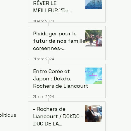
Coutances
RÊVER LE
MEILLEUR.''De
Conflits à la
21 sept. 2024
Prospérité Mutuelle''
- Citizen D -
Plaidoyer pour le
futur de nos familles:
coréennes-
japonaises-
21 sept. 2024
françaises.
Entre Corée et
Japon : Dokdo.
Rochers de Liancourt
21 sept. 2024
- Rochers de
litique 
Liancourt / DOKDO -
DUC DE LA
ROCHEFOUCAULD-