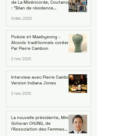
de La Miséricorde, Coutances
: "Bilan de résidence
artististique 2025" avec
6 déc. 2025
l'artiste UI-YEONG PARK. Par
Mija Han Gastebois
Poésie et Maebyeong -
Alcools traditionnels coréens.
Par Pierre Cambon
2 nov. 2025
Interview avec Pierre Cambon,
Version Indiana Jones
2 nov. 2025
La nouvelle présidente, Mme
Gohsran CHUNG, de
l’Association des Femmes
Coréennes en France (AFCF-