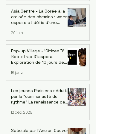
Asia Centre - La Corée à la
croisée des chemins : woes,
espoirs et défis d’une
économie singulière. Dr.
20 juin
Jaehoon Yoo, économiste et
ancien conseiller de la Banque
asiatique de développement
- le 18/06
Pop-up Village - 'Citizen D'
Bootstrap D'iaspora.
Exploration de 10 jours de
l’écosystème d’innovation
18 janv.
émergent de Burkina Faso. 1-
10 Décembre 2026
Les jeunes Parisiens séduits
par la “communauté du
rythme” La renaissance de
l’ensemble de pungmul
12 déc. 2025
parisien “DONGNAMPUNG“
Spéciale par l'Ancien Couvent