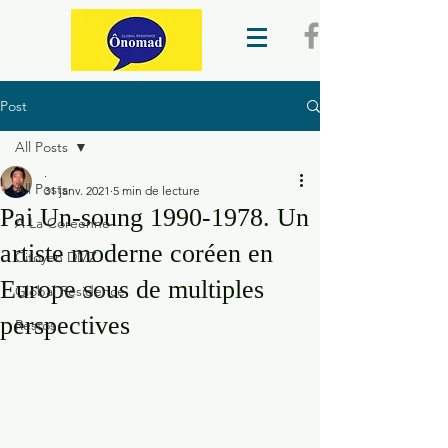
Post
All Posts
.
All Posts
31 janv. 2021
5 min de lecture
Pai Un-soung 1990-1978. Un
A La Coréenne
artiste moderne coréen en
Citoyen DMZ
Europe sous de multiples
Global Residence
perspectives
Restos