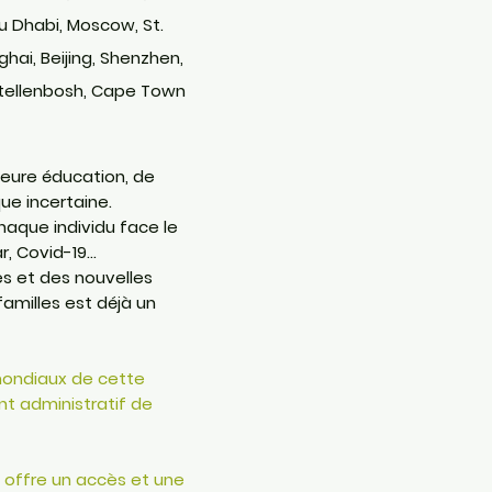
u Dhabi, Moscow, St.
hai, Beijing, Shenzhen,
tellenbosh,
Ca
pe Town
leure éducation, de
que incertaine.
haque individu face le
 Covid-19...
 et des nouvelles
amilles est déjà un
mondiaux de cette
nt administratif de
offre un accès et une