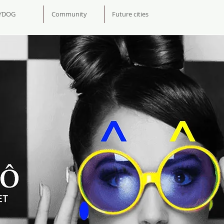
YDOG
Community
Future cities