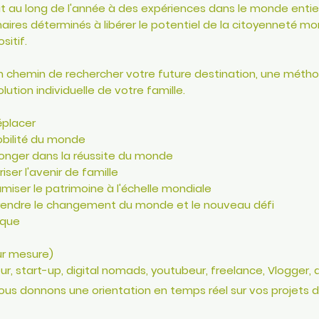
 au long de l'année à des expériences dans le monde entie
naires déterminés à libérer le potentiel de la citoyenneté m
sitif.
 chemin de rechercher votre future destination, une méthod
olution individuelle de votre famille.
éplacer
obilité du monde
longer dans la réussite du monde
iser l'avenir de famille
miser le patrimoine à l'échelle mondiale
prendre le changement du monde et le nouveau défi
ique
sur mesure)
eur, start-up, digital nomads, youtubeur, freelance, Vlogger, a
us donnons une orientation en temps réel sur vos projets dé