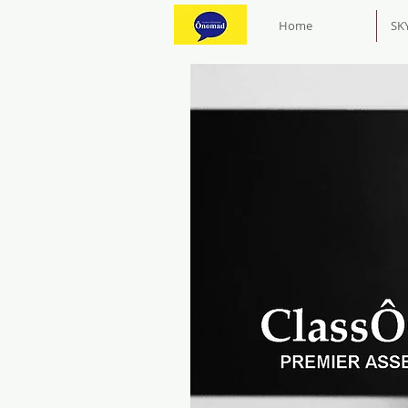
Home
SK