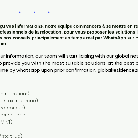
* *
çu vos informations, notre équipe commencera à se mettre en re
ofessionnels de la relocation, pour vous proposer les solutions 
s nos conseils principalement en temps réel par WhatsApp sur c
com
information, our team will start liaising with our global net
o provide you with the most suitable solutions, at the best 
 time by whatsapp upon prior confirmation.
globalresidence
entrepreneur)
 / tax free zone)
trepreneur)
'french tech'
 MINT)
 start-up)