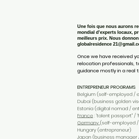
* 
Une fois que nous aurons re
mondial d'experts locaux, pr
meilleurs prix. Nous donnon
globalresidence
21@gmail.
Once we have received your 
relocation professionals, t
guidance mostly in a real
ENTREPRENEUR PROGRAMS
​
Belgium (self-employed / 
Dubai (business golden visa
Estonia (digital nomad / en
France
: 'talent passport" / 
Germany
(self-employed /
Hungary (entrepreneur)
Japan
(business manager /