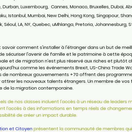
, Durban, Luxembourg, Cannes, Monaco, Bruxelles, Dubai, Ab
aku, Istanbul, Mumbai, New Delhi, Hong Kong, Singapour, Shang
 Séoul, LA, NY, Quebec, uMhlanga, Pretoria, Johannesburg,
S
avoir comment s'installer à l'étranger dans un but de meil
de sécuriser l'avenir de famille et le patrimoine à cette épo
ale et de migration n'est plus réservé aux riches et plutôt c
ourd'hui comme les événements Brexit, US-China Trade War,
us de nombreux gouvernements +70 offrent des programmes
 attirer les nouveaux talents étrangers. Un membre de vos f
re de la migration contemporaine.
ls de nos classes incluent l'accès à un réseau de leaders 
ment l’accès à des informations en temps réels de changeme
ibilité de créer un impact durable.
ation et Citoyen
présentent la communauté de membres qui 