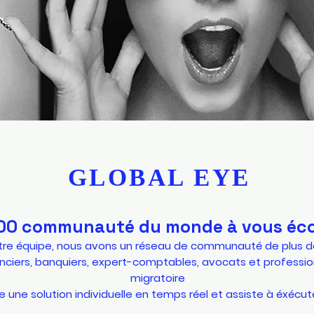
GLOBAL EYE
00 communauté du monde à vous éc
tre équipe, nous avons un réseau de communauté de plus d
anciers, banquiers, expert-comptables, avocats et profession
migratoire
 une solution individuelle en temps réel et assiste à éxécut