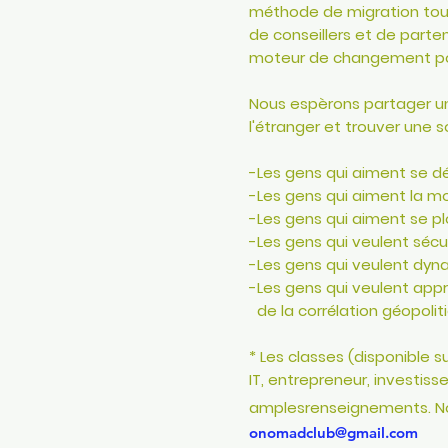
méthode de migration tout
de conseillers et de parte
moteur de changement po
Nous espèrons partager un
l'étranger et trouver une s
-Les gens qui aiment se d
-Les gens qui aiment la m
-Les gens qui aiment se p
-Les gens qui veulent sécur
-Les gens qui veulent dyna
-Les gens qui veulent ap
de la corrélation géopolit
* Les classes (disponible 
IT, entrepreneur, investiss
amples
renseignements. No
onomadclub@gmail.com