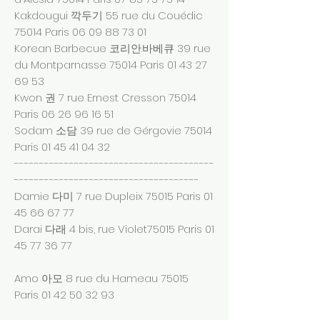
Kakdougui 깍두기 55 rue du Couédic
75014 Paris
06 09 88 73 01
Korean Barbecue 코리안.바베큐 39 rue
du Montparnasse 75014 Paris
01 43 27
69 53
Kwon 권 7 rue Ernest Cresson 75014
Paris
06 26 96 16 51
Sodam 소담 39 rue de Gérgovie 75014
Paris
01 45 41 04 32
----------------------------------------
-------------------------------------
Damie 다미 7 rue Dupleix 75015 Paris
01
45 66 67 77
Darai 다래 4 bis, rue Violet75015 Paris
01
45 77 36 77
Amo 아모 8 rue du Hameau 75015
Paris
01 42 50 32 93