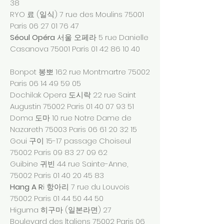
38
RYO 료 (일식) 7 rue des Moulins 75001
Paris
06 27 01 76 47
Séoul Opéra
서울 오페라 5 rue Danielle
Casanova 75001 Paris
01 42 86 10 40
Bonpot 봉뽀 162 rue Montmartre 75002
Paris
06 14 49 59 05
Dochilak Opera 도시락 22 rue Saint
Augustin 75002 Paris
01 40 07 93 51
Doma 도마 10 rue Notre Dame de
Nazareth 75003 Paris
06 61 20 32 15
Goui 구이 15-17 passage Choiseul
75002 Paris
09 83 27 09 62
Guibine 귀빈 44 rue Sainte-Anne,
75002 Paris
01 40 20 45 83
Hang A R
i 항아리 7 rue du Louvois
75002 Paris
01 44 50 44 50
Higuma 히구마 (일본라면) 27
Boulevard des ltaliens 75002 Paris
06