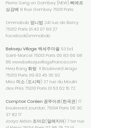
Pierre Sang on Gambey (NEW) 삐에르.
상.감베 8 Rue Gambey 75011 Paris
Ommabab 엄니밥 241 rue de Bercy
75012 Paris
01 43 07 83 27
facebook/ommabab
Bekseju Village
백세주.마을 53 bd.
Saint-Marcel 75013 Paris
06 83 66 98
85
www.beksejuvillagefrance.com
Hwa Rang 화랑 11 Boulevard Arago
75013 Paris
09 83 45 35 92
Miso 미소 (도시락) 27 rue du Moulin
des Près 75013 Paris
01 53 62 15 72
Comptoir Coréen
꽁뚜아르(한국관) 17
boulevard Jourdan, 75014 Paris
06 30
37 82 17
Joayo Alésia 조아요(알레지아) 7 ter rue
d'Alésia 75014 Paris
07 85 75 73 14