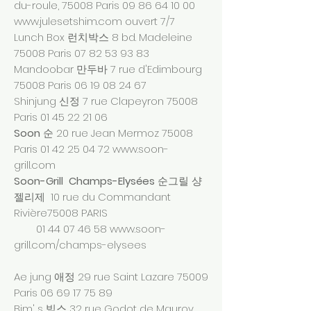
du-roule, 75008 Paris
09 86 64 10 00
www.julesetshim.com
ouvert 7/7
Lunch Box 런치박스 8 bd. Madeleine
75008 Paris
07 82 53 93 83
Mandoobar 만두바 7 rue d'Edimbourg
75008 Paris
06 19 08 24 67
Shinjung 신정 7 rue Clapeyron 75008
Paris
01 45 22 21 06
Soon
순 20 rue Jean Mermoz 75008
Paris
01 42 25 04 72
www.soon-
grill.com
Soon-Grill Champs-Elysées
순그릴 샹
젤리제 10 rue du Commandant
Rivière75008 PARIS
01 44 07 46 58
www.soon-
grill.com/champs-elysees
Ae jung 애정 29 rue Saint Lazare 75009
Paris
06 69 17 75 89
Bim' s 빔스 32 rue Godot de Mauroy