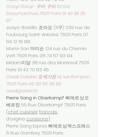
Gooyi Gooyi 구이 구이 52 bd.
Beaumarchais 75011 Paris
01 43 38 35
67
Joayo-Bastille 조아요 (11구) 239 rue de
Faubourg Saint-Antoine 75011 Paris
07
66 12 16 88
Mami-Son 마미손 124 rue du Chemin
Vert 75011 Paris
06 74 57 93 94
Midam미담 38 rue des Montreuil 75011
Paris
01 43 70 83 46
Ossek Garden 오색가든 14 rue Rampon
75011 Paris
06 68 86 98 88
ossekgarden.fr
Pierre Sang in Oberkampf
삐에르.상.오
베르컁 55 Rue Oberkampf 75011 Paris
(
chef cuisinier
français
,
d’origine
coréenne)
Pierre Sang Expres 삐에르.상.엑스프레스
6 Rue Gambey 75011 Paris