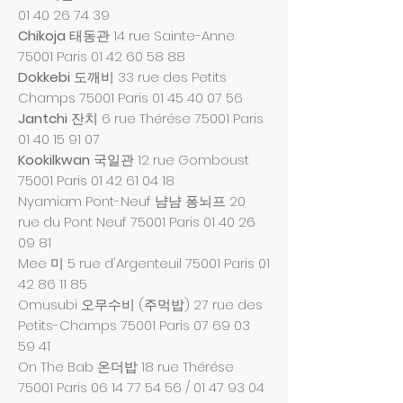
01 40 26 74 39
Chikoja
태동관 14 rue Sainte-Anne
75001 Paris
01 42 60 58 88
Dokkebi
도깨비 33 rue des Petits
Champs 75001 Paris
01 45 40 07 56
Jantchi
잔치 6 rue Thérése 75001 Paris
01 40 15 91 07
Kookilkwan
국일관 12 rue Gomboust
75001 Paris
01 42 61 04 18
Nyamiam Pont-Neuf 냠냠 퐁뇌프 20
rue du Pont Neuf 75001 Paris
01 40 26
09 81
Mee 미 5 rue d'Argenteuil 75001 Paris
01
42 86 11 85
Omusubi 오무수비 (주먹밥) 27 rue des
Petits-Champs 75001 Paris
07 69 03
59 41
On The Bab 온더밥 18 rue Thérése
75001 Paris
06 14 77 54 56
/
01 47 93 04