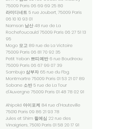
75009 Paris
06 69 69 25 80
라미디네트 5 rue Joubert, 75009 Paris
06 10 10 93 01
Namsan 남산 48 rue de La
Rochefoucauld 75009 Paris
06 27 51 13
95
Mogo 모고 89 rue de La Victoire
75009 Paris
06 81 70 92 35
Petit Yeban 쁘띠.예반 6 rue Boudreau
75009 Paris
06 67 99 07 39
Sambuja 삼부자 65 rue du Fbg.
Montmartre 75009 Paris
01 53 21 07 89
Sobane 소반 5 rue de La Tour
d'Auvergne 75009 Paris
01 48 78 02 91
Ahipoké 아이포케 84 rue d'Hauteville
75010 Paris
09 86 21 93 78
Jules et Shim 쥘에심 22 rue des
Vinaigriers, 75010 Paris
01 58 20 17 91