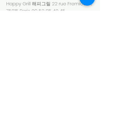
Happy Grill 해피그릴 22 rue Fremicourt
75015 Paris
09 52 85 40 45
Idam 이담 12 rue Beaugrenelle, 75015
Paris
09 81 61 21 23
Jeongané 정가네 60 rue des Morillons,
75015 Paris
09 73 56 35 88
Jium 지음 26 rue Tiphaine 75015 Paris
06 82 13 38 81
Morann 모란(북한식당) 5 rue Lefebvre
75015 Paris
01 45 30 33 20
(Cuisine de
Corée du Nord)
Odori 오도리 18 rue Letelier 75015 Paris
01 45 77 88 12
Quatre Saisons
사계절 15-17 avenue
Emile Zola 75015 Paris
06 85 70 37 48
Seoul Mama 서울 마마 33 rue Violet
75015 Paris
07 69 10 22 86
Somec 쏘맥 80 rue de La Procession