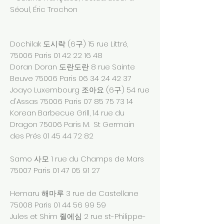
Séoul, Éric Trochon
Dochilak 도시락 (6구) 15 rue Littré,
75006 Paris
01 42 22 16 48
Doran Doran 도란도란 8 rue Sainte
Beuve 75006 Paris
06 34 24 42 37
Joayo Luxembourg 조아요 (6구) 54 rue
d'Assas 75006 Paris
07 85 75 73 14
Korean Barbecue Grill, 14 rue du
Dragon 75006 Paris M. St Germain
des Prés
01 45 44 72 82
Samo 사모 1 rue du Champs de Mars
75007 Paris
01 47 05 91 27
Hemaru 해마루 3 rue de Castellane
75008 Paris
01 44 56 99 59
Jules et Shim 쥘에심 2 rue st-Philippe-