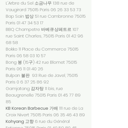
L'Arbre du Sel 소금나무 138 rue de
Vaugirard 75015 Paris
06 26 33 53 73
Bap Sain 밥상 51 rue Cambronne 75015
Paris
01 47 34 53 17
BBQ Champetre 바베큐.샹페트르 107
rue Saint Charles, 75015 Paris
01 42 96
68 58
Bokko 11 Place du Commerce 75015
Paris
06 58 03 10 57
Bong 봉 (15구) 42 rue Blomet 75015
Paris
06 11 01 40 26
Bulpan 불판 93 Rue de Javel, 75015
Paris
0 6 37 25 86 92
Gamjatang 감자탕 11 bis, rue
Beaugrenelle 75015 Paris
01 45 77 89
85
KB Korean Barbecue
가배 111 rue de La
Croix Nivert 75015 Paris
06 35 46 43 89
Kohyang
고향 6 rue du Général
Estienne 75015 Paris
01 40 59 80 45