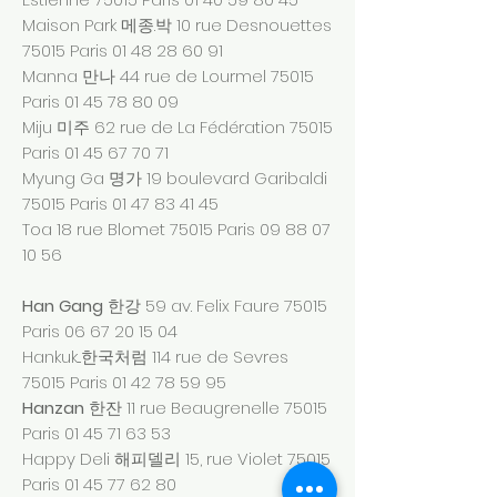
Maison Park 메종.박 10 rue Desnouettes
75015 Paris
01 48 28 60 91
Manna 만나 44 rue de Lourmel 75015
Paris
01 45 78 80 09
Miju 미주 62 rue de La Fédération 75015
Paris
01 45 67 70 71
Myung Ga 명가 19 boulevard Garibaldi
75015 Paris
01 47 83 41 45
Toa 18 rue Blomet 75015 Paris
09 88 07
10 56
Han Gang
한강 59 av. Felix Faure 75015
Paris
06 67 20 15 04
Hankuk...한국처럼 114 rue de Sevres
75015 Paris
01 42 78 59 95
Hanzan
한잔 11 rue Beaugrenelle 75015
Paris
01 45 71 63 53
Happy Deli 해피델리 15, rue Violet 75015
Paris
01 45 77 62 80