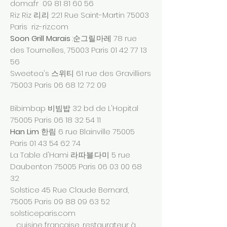
doma.fr
09 81 81 60 56
Riz Riz 리.리 221 Rue Saint-Martin 75003
Paris riz-riz.com
Soon Grill Marais
:순그릴.마레 78 rue
des Tournelles, 75003 Paris
01 42 77 13
56
Sweetea's 스위티 61 rue des Gravilliers
75003 Paris
06 68 12 72 09
Bibimbap 비빔밥 32 bd de L'Hopital
75005 Paris
06 18 32 54 11
Han Lim
한림 6 rue Blainville 75005
Paris
01 43 54 62 74
La Table d'Hami 라.따블.다미 5 rue
Daubenton 75005 Paris
06 03 00 68
32
Solstice 45 Rue Claude Bernard,
75005 Paris
09 88 09 63 52
solsticeparis.com
cuisine française, restaurateur à