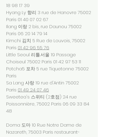
18 98 17 39
Hyang Ly 향리 3 rue de Hanovre 75002
Paris
01 40 07 02 67
Ilang 이랑 2 bis, rue Daunou 75002
Paris
06 20 14 79 14
Kimchi 김치 5 Rue de Louvois, 75002
Paris
01 42 96 55 76
Little Seoul 리틀.서울 19 Passage
Choiseul 75002 Paris
01 42 97 53 11
Potcha5 포차 5 rue Tiquetonne 75002
Paris
Sa Lang 사랑 19 rue d'Antin 75002
Paris
01 49 24 07 46
Sweetea's 스위티 (2호점) 24 rue
Poissonnière, 75002 Paris
06 09 33 84
48
Doma 도마 10 Rue Notre Dame de
Nazareth, 75003 Paris restaurant-