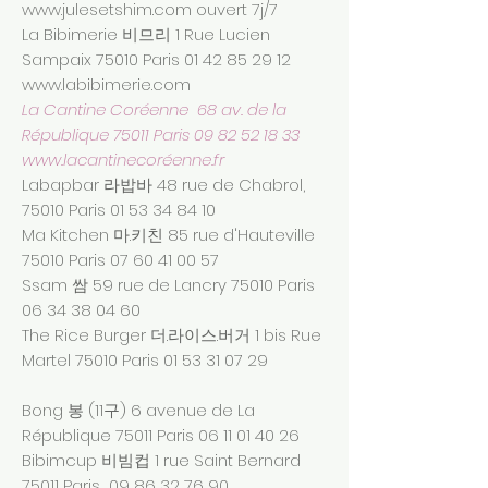
www.julesetshim.com
ouvert 7j/7
La Bibimerie 비므리 1 Rue Lucien
Sampaix 75010 Paris
01 42 85 29 12
www.labibimerie.com
La Cantine Coréenne 68 av. de la
République 75011 Paris
09 82 52 18 33
www.lacantinecor
éenne.fr
Labapbar 라밥바 48 rue de Chabrol,
75010 Paris
01 53 34 84 10
Ma Kitchen 마.키친 85 rue d'Hauteville
75010 Paris
07 60 41 00 57
Ssam 쌈 59 rue de Lancry 75010 Paris
06 34 38 04 60
The Rice Burger 더.라이스.버거 1 bis Rue
Martel 75010 Paris
01 53 31 07 29
Bong 봉 (11구) 6 avenue de La
République 75011 Paris
06 11 01 40 26
Bibimcup 비빔컵 1 rue Saint Bernard
75011 Paris
09 86 32 76 90