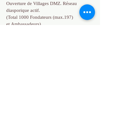
Ouverture de Villages DMZ. Réseau
diasporique actif.
(Total 1000 Fondateurs (max.197)
et
Ambassadeurs)
Patrons — Soutien financier structurel.
Investissement dans les projets pilotes.
Citoyens Contributeurs — Contribution
intellectuelle, créative, militante. Droit de
proposition et de vote consultatif.
Ce que les villes du futur n'ont
pas compris
Les ingénieurs de Songdo pensaient que la
technologie créerait la communauté. Les
investisseurs de Próspera pensaient que le
marché créerait la justice. Les architectes de
The Line pensaient que la forme créerait la
liberté.