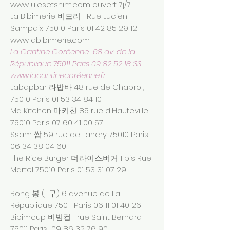
www.julesetshim.com
ouvert 7j/7
La Bibimerie 비므리 1 Rue Lucien
Sampaix 75010 Paris
01 42 85 29 12
www.labibimerie.com
La Cantine Coréenne 68 av. de la
République 75011 Paris
09 82 52 18 33
www.lacantinecor
éenne.fr
Labapbar 라밥바 48 rue de Chabrol,
75010 Paris
01 53 34 84 10
Ma Kitchen 마.키친 85 rue d'Hauteville
75010 Paris
07 60 41 00 57
Ssam 쌈 59 rue de Lancry 75010 Paris
06 34 38 04 60
The Rice Burger 더.라이스.버거 1 bis Rue
Martel 75010 Paris
01 53 31 07 29
Bong 봉 (11구) 6 avenue de La
République 75011 Paris
06 11 01 40 26
Bibimcup 비빔컵 1 rue Saint Bernard
75011 Paris
09 86 32 76 90