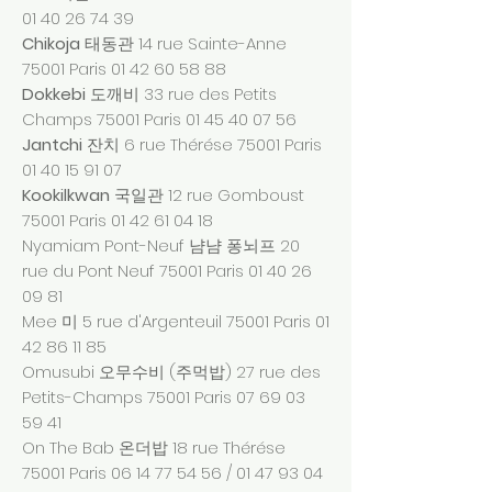
01 40 26 74 39
Chikoja
태동관 14 rue Sainte-Anne
75001 Paris
01 42 60 58 88
Dokkebi
도깨비 33 rue des Petits
Champs 75001 Paris
01 45 40 07 56
Jantchi
잔치 6 rue Thérése 75001 Paris
01 40 15 91 07
Kookilkwan
국일관 12 rue Gomboust
75001 Paris
01 42 61 04 18
Nyamiam Pont-Neuf 냠냠 퐁뇌프 20
rue du Pont Neuf 75001 Paris
01 40 26
09 81
Mee 미 5 rue d'Argenteuil 75001 Paris
01
42 86 11 85
Omusubi 오무수비 (주먹밥) 27 rue des
Petits-Champs 75001 Paris
07 69 03
59 41
On The Bab 온더밥 18 rue Thérése
75001 Paris
06 14 77 54 56
/
01 47 93 04