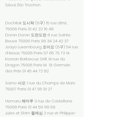
Séoul, Éric Trochon
Dochilak 도시락 (6구) 15 rue Littré,
75006 Paris
01 42 22 16 48
Doran Doran 도란도란 8 rue Sainte
Beuve 75006 Paris
06 34 24 42 37
Joayo Luxembourg 조아요 (6구) 54 rue
d'Assas 75006 Paris
07 85 75 73 14
Korean Barbecue Grill, 14 rue du
Dragon 75006 Paris M. St Germain
des Prés
01 45 44 72 82
Samo 사모 1 rue du Champs de Mars
75007 Paris
01 47 05 91 27
Hemaru 해마루 3 rue de Castellane
75008 Paris
01 44 56 99 59
Jules et Shim 쥘에심 2 rue st-Philippe-