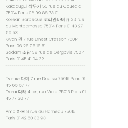
Kakdougui 깍두기 55 rue du Couédic
75014 Paris
06 09 88 73 01
Korean Barbecue 코리안.바베큐 39 rue
du Montparnasse 75014 Paris
01 43 27
69 53
Kwon 권 7 rue Ernest Cresson 75014
Paris
06 26 96 16 51
Sodam 소담 39 rue de Gérgovie 75014
Paris
01 45 41 04 32
----------------------------------------
-------------------------------------
Damie 다미 7 rue Dupleix 75015 Paris
01
45 66 67 77
Darai 다래 4 bis, rue Violet75015 Paris
01
45 77 36 77
Amo 아모 8 rue du Hameau 75015
Paris
01 42 50 32 93