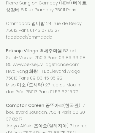
Pierre Sang on Gambey (NEW) 삐에르.
상.감베 8 Rue Gambey 75011 Paris
Ommabab 엄니밥 241 rue de Bercy
75012 Paris
01 43 07 83 27
facebook/ommabab
Bekseju Village
백세주.마을 53 bd.
Saint-Marcel 75013 Paris
06 83 66 98
85
www.beksejuvillagefrance.com
Hwa Rang 화랑 11 Boulevard Arago
75013 Paris
09 83 45 35 92
Miso 미소 (도시락) 27 rue du Moulin
des Près 75013 Paris
01 53 62 15 72
Comptoir Coréen
꽁뚜아르(한국관) 17
boulevard Jourdan, 75014 Paris
06 30
37 82 17
Joayo Alésia 조아요(알레지아) 7 ter rue
d'Alésia 75014 Paris
07 85 75 73 14