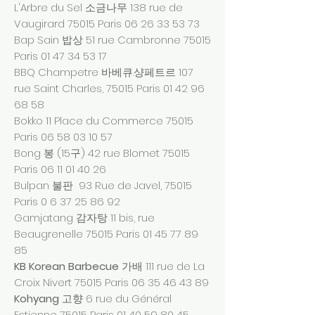
L'Arbre du Sel 소금나무 138 rue de
Vaugirard 75015 Paris
06 26 33 53 73
Bap Sain 밥상 51 rue Cambronne 75015
Paris
01 47 34 53 17
BBQ Champetre 바베큐.샹페트르 107
rue Saint Charles, 75015 Paris
01 42 96
68 58
Bokko 11 Place du Commerce 75015
Paris
06 58 03 10 57
Bong 봉 (15구) 42 rue Blomet 75015
Paris
06 11 01 40 26
Bulpan 불판 93 Rue de Javel, 75015
Paris
0 6 37 25 86 92
Gamjatang 감자탕 11 bis, rue
Beaugrenelle 75015 Paris
01 45 77 89
85
KB Korean Barbecue
가배 111 rue de La
Croix Nivert 75015 Paris
06 35 46 43 89
Kohyang
고향 6 rue du Général
Estienne 75015 Paris
01 40 59 80 45