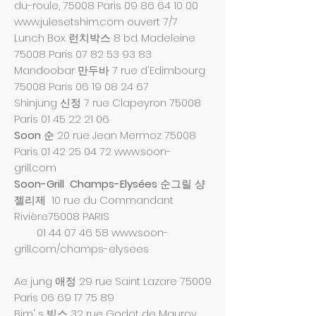
du-roule, 75008 Paris
09 86 64 10 00
www.julesetshim.com
ouvert 7/7
Lunch Box 런치박스 8 bd. Madeleine
75008 Paris
07 82 53 93 83
Mandoobar 만두바 7 rue d'Edimbourg
75008 Paris
06 19 08 24 67
Shinjung 신정 7 rue Clapeyron 75008
Paris
01 45 22 21 06
Soon
순 20 rue Jean Mermoz 75008
Paris
01 42 25 04 72
www.soon-
grill.com
Soon-Grill Champs-Elysées
순그릴 샹
젤리제 10 rue du Commandant
Rivière75008 PARIS
01 44 07 46 58
www.soon-
grill.com/champs-elysees
Ae jung 애정 29 rue Saint Lazare 75009
Paris
06 69 17 75 89
Bim' s 빔스 32 rue Godot de Mauroy