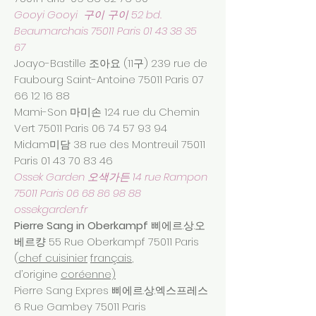
Gooyi Gooyi 구이 구이 52 bd.
Beaumarchais 75011 Paris
01 43 38 35
67
Joayo-Bastille 조아요 (11구) 239 rue de
Faubourg Saint-Antoine 75011 Paris
07
66 12 16 88
Mami-Son 마미손 124 rue du Chemin
Vert 75011 Paris
06 74 57 93 94
Midam미담 38 rue des Montreuil 75011
Paris
01 43 70 83 46
Ossek Garden 오색가든 14 rue Rampon
75011 Paris
06 68 86 98 88
ossekgarden.fr
Pierre Sang in Oberkampf
삐에르.상.오
베르컁 55 Rue Oberkampf 75011 Paris
(
chef cuisinier
français
,
d’origine
coréenne)
Pierre Sang Expres 삐에르.상.엑스프레스
6 Rue Gambey 75011 Paris