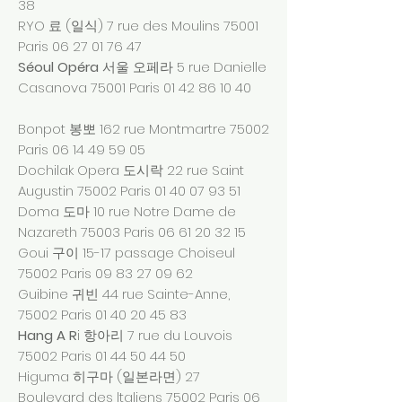
38
RYO 료 (일식) 7 rue des Moulins 75001
Paris
06 27 01 76 47
Séoul Opéra
서울 오페라 5 rue Danielle
Casanova 75001 Paris
01 42 86 10 40
Bonpot 봉뽀 162 rue Montmartre 75002
Paris
06 14 49 59 05
Dochilak Opera 도시락 22 rue Saint
Augustin 75002 Paris
01 40 07 93 51
Doma 도마 10 rue Notre Dame de
Nazareth 75003 Paris
06 61 20 32 15
Goui 구이 15-17 passage Choiseul
75002 Paris
09 83 27 09 62
Guibine 귀빈 44 rue Sainte-Anne,
75002 Paris
01 40 20 45 83
Hang A R
i 항아리 7 rue du Louvois
75002 Paris
01 44 50 44 50
Higuma 히구마 (일본라면) 27
Boulevard des ltaliens 75002 Paris
06