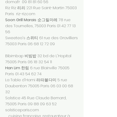
doma.fr
09 81 81 60 56
Riz Riz 리.리 221 Rue Saint-Martin 75003
Paris riz-riz.com
Soon Grill Marais
:순그릴.마레 78 rue
des Tournelles, 75003 Paris
01 42 77 13
56
Sweetea's 스위티 61 rue des Gravilliers
75003 Paris
06 68 12 72 09
Bibimbap 비빔밥 32 bd de L'Hopital
75005 Paris
06 18 32 54 11
Han Lim
한림 6 rue Blainville 75005
Paris
01 43 54 62 74
La Table d'Hami 라.따블.다미 5 rue
Daubenton 75005 Paris
06 03 00 68
32
Solstice 45 Rue Claude Bernard,
75005 Paris
09 88 09 63 52
solsticeparis.com
cuisine française, restaurateur à