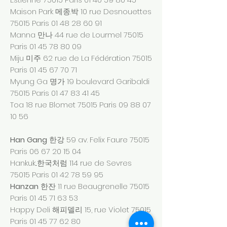
Maison Park 메종.박 10 rue Desnouettes
75015 Paris
01 48 28 60 91
Manna 만나 44 rue de Lourmel 75015
Paris
01 45 78 80 09
Miju 미주 62 rue de La Fédération 75015
Paris
01 45 67 70 71
Myung Ga 명가 19 boulevard Garibaldi
75015 Paris
01 47 83 41 45
Toa 18 rue Blomet 75015 Paris
09 88 07
10 56
Han Gang
한강 59 av. Felix Faure 75015
Paris
06 67 20 15 04
Hankuk...한국처럼 114 rue de Sevres
75015 Paris
01 42 78 59 95
Hanzan
한잔 11 rue Beaugrenelle 75015
Paris
01 45 71 63 53
Happy Deli 해피델리 15, rue Violet 75015
Paris
01 45 77 62 80