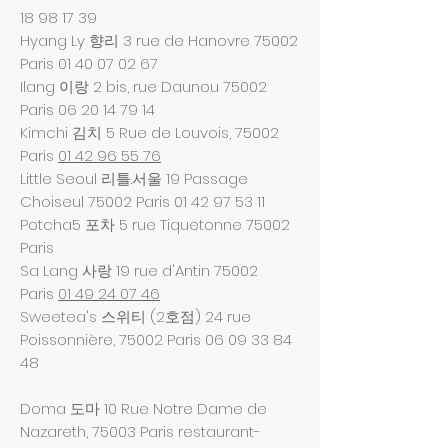
18 98 17 39
Hyang Ly 향리 3 rue de Hanovre 75002
Paris
01 40 07 02 67
Ilang 이랑 2 bis, rue Daunou 75002
Paris
06 20 14 79 14
Kimchi 김치 5 Rue de Louvois, 75002
Paris
01 42 96 55 76
Little Seoul 리틀.서울 19 Passage
Choiseul 75002 Paris
01 42 97 53 11
Potcha5 포차 5 rue Tiquetonne 75002
Paris
Sa Lang 사랑 19 rue d'Antin 75002
Paris
01 49 24 07 46
Sweetea's 스위티 (2호점) 24 rue
Poissonnière, 75002 Paris
06 09 33 84
48
Doma 도마 10 Rue Notre Dame de
Nazareth, 75003 Paris restaurant-