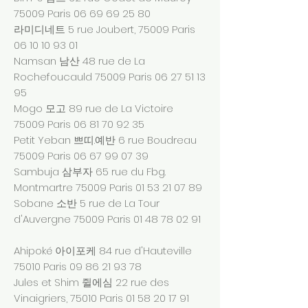
75009 Paris
06 69 69 25 80
라미디네트 5 rue Joubert, 75009 Paris
06 10 10 93 01
Namsan 남산 48 rue de La
Rochefoucauld 75009 Paris
06 27 51 13
95
Mogo 모고 89 rue de La Victoire
75009 Paris
06 81 70 92 35
Petit Yeban 쁘띠.예반 6 rue Boudreau
75009 Paris
06 67 99 07 39
Sambuja 삼부자 65 rue du Fbg.
Montmartre 75009 Paris
01 53 21 07 89
Sobane 소반 5 rue de La Tour
d'Auvergne 75009 Paris
01 48 78 02 91
Ahipoké 아이포케 84 rue d'Hauteville
75010 Paris
09 86 21 93 78
Jules et Shim 쥘에심 22 rue des
Vinaigriers, 75010 Paris
01 58 20 17 91