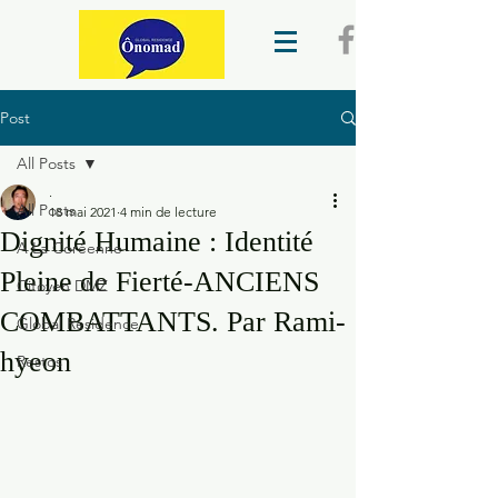
Post
All Posts
.
All Posts
18 mai 2021
4 min de lecture
Dignité Humaine : Identité
A La Coréenne
Pleine de Fierté-ANCIENS
Citoyen DMZ
COMBATTANTS. Par Rami-
Global Residence
hyeon
Restos