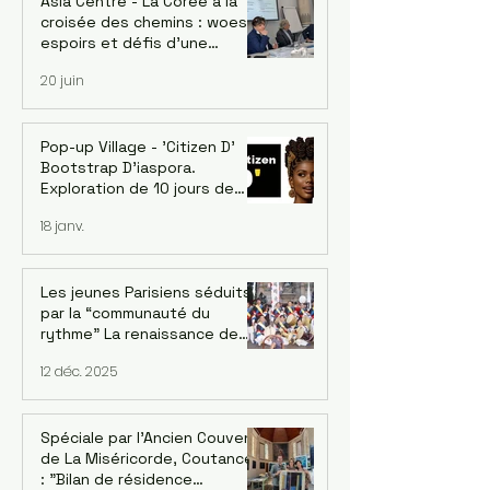
Asia Centre - La Corée à la
croisée des chemins : woes,
espoirs et défis d’une
économie singulière. Dr.
20 juin
Jaehoon Yoo, économiste et
ancien conseiller de la Banque
asiatique de développement
- le 18/06
Pop-up Village - 'Citizen D'
Bootstrap D'iaspora.
Exploration de 10 jours de
l’écosystème d’innovation
18 janv.
émergent de Burkina Faso. 1-
10 Décembre 2026
Les jeunes Parisiens séduits
par la “communauté du
rythme” La renaissance de
l’ensemble de pungmul
12 déc. 2025
parisien “DONGNAMPUNG“
Spéciale par l'Ancien Couvent
de La Miséricorde, Coutances
: "Bilan de résidence