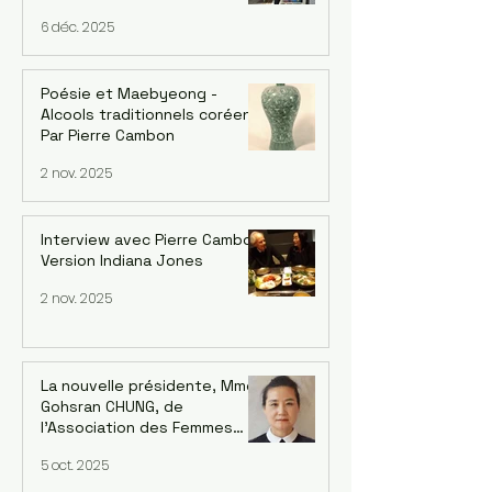
artististique 2025" avec
6 déc. 2025
l'artiste UI-YEONG PARK. Par
Mija Han Gastebois
Poésie et Maebyeong -
Alcools traditionnels coréens.
Par Pierre Cambon
2 nov. 2025
Interview avec Pierre Cambon,
Version Indiana Jones
2 nov. 2025
La nouvelle présidente, Mme
Gohsran CHUNG, de
l’Association des Femmes
Coréennes en France (AFCF-
5 oct. 2025
Kowin France) inaugure un
forum sur le leadership