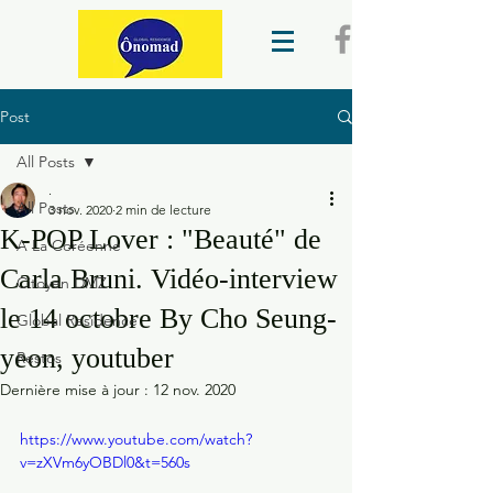
Post
All Posts
.
All Posts
3 nov. 2020
2 min de lecture
K-POP Lover : "Beauté" de
A La Coréenne
Carla Bruni. Vidéo-interview
Citoyen DMZ
le 14 octobre By Cho Seung-
Global Residence
yeon, youtuber
Restos
Dernière mise à jour :
12 nov. 2020
https://www.youtube.com/watch?
v=zXVm6yOBDl0&t=560s