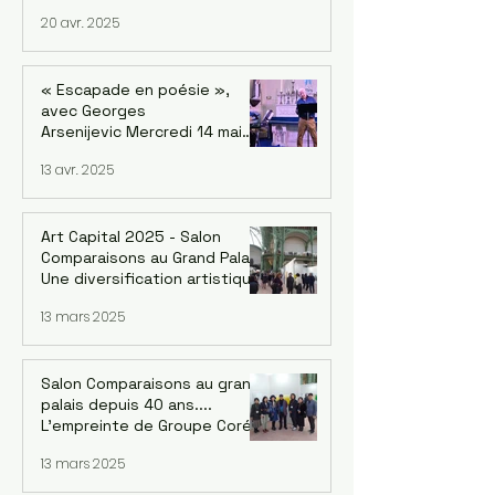
700k avec la reprise du
20 avr. 2025
marché
« Escapade en poésie »,
avec Georges
Arsenijevic Mercredi 14 mai
2025, à 19h Lecture :
13 avr. 2025
Georges Arsenijevic
Intermèdes musicaux / chant
et guitare : Bané
Art Capital 2025 - Salon
Comparaisons au Grand Palais.
Une diversification artistique
inédite de Corée : 4 groupes
13 mars 2025
Salon Comparaisons au grand
palais depuis 40 ans....
L'empreinte de Groupe Corée
: Kwang-jin Park et la version
13 mars 2025
coréenne Du 18 au 22 février
2025