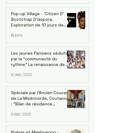
ancien conseiller de la Banque
asiatique de développement
- le 18/06
Pop-up Village - 'Citizen D'
Bootstrap D'iaspora.
Exploration de 10 jours de
l’écosystème d’innovation
18 janv.
émergent de Burkina Faso. 1-
10 Décembre 2026
Les jeunes Parisiens séduits
par la “communauté du
rythme” La renaissance de
l’ensemble de pungmul
12 déc. 2025
parisien “DONGNAMPUNG“
Spéciale par l'Ancien Couvent
de La Miséricorde, Coutances
: "Bilan de résidence
artististique 2025" avec
6 déc. 2025
l'artiste UI-YEONG PARK. Par
Mija Han Gastebois
Poésie et Maebyeong -