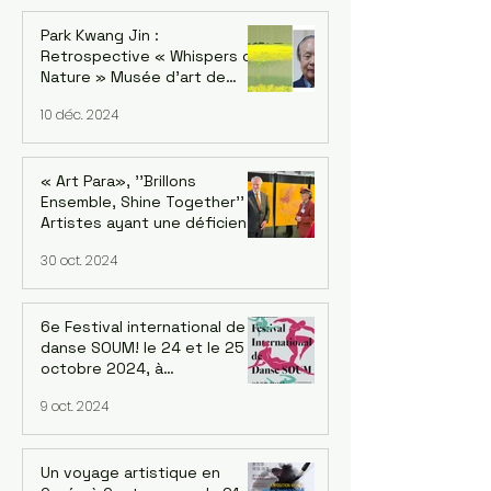
Park Kwang Jin :
Retrospective « Whispers of
Nature » Musée d'art de
Séoul, succursale de
10 déc. 2024
Seosomun, 12/12/2024 -
09/02/2025
« Art Para», ''Brillons
Ensemble, Shine Together''
Artistes ayant une déficience
intellectuelle de cinq
30 oct. 2024
continents. Exposition au
siège de l'OCDE à Paris
6e Festival international de
danse SOUM! le 24 et le 25
octobre 2024, à
20h au Regard du Cygne, 210
9 oct. 2024
Rue de Belleville 75020 Paris
Un voyage artistique en