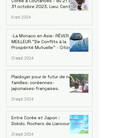
Corée à Coutances - du 21 au
31 octobre 2023. Lieu: Centre
d'art - Art à la Miséricorde -
9 oct. 2024
Coutances
-La Monaco en Asie- RÊVER LE
MEILLEUR.''De Conflits à la
Prospérité Mutuelle'' - Citizen
D -
21 sept. 2024
Plaidoyer pour le futur de nos
familles: coréennes-
japonaises-françaises.
21 sept. 2024
Entre Corée et Japon :
Dokdo. Rochers de Liancourt
21 sept. 2024