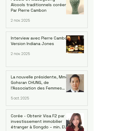
Alcools traditionnels coréens.
Par Pierre Cambon
2 nov. 2025
Interview avec Pierre Cambon,
Version Indiana Jones
2 nov. 2025
La nouvelle présidente, Mme
Gohsran CHUNG, de
l’Association des Femmes
Coréennes en France (AFCF-
5 oct. 2025
Kowin France) inaugure un
forum sur le leadership
féminin et la Symphonie le 18
octobre à Saint-Mandé
Corée - Obtenir Visa F2 par
investissement immobilier
étranger à Songdo – min. EUR