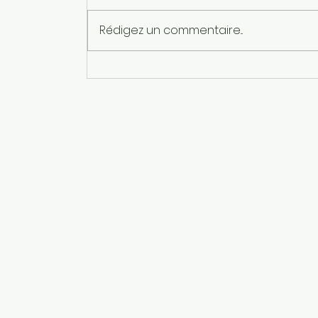
Rédigez un commentaire...
POP-UP VILLAGE QUI
RÉINVENTE LA DIASPORA
COREENNE. Comment la
Corée a changé le monde grâce
à sa diaspora — et ce que
l'Afrique peut en apprendre