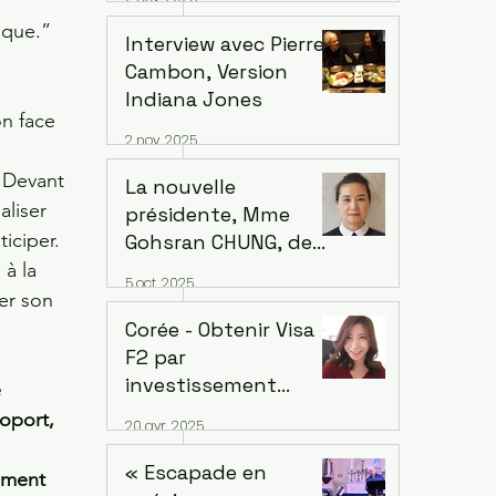
sque.” 
Interview avec Pierre
Cambon, Version
Indiana Jones
n face 
2 nov. 2025
. Devant 
La nouvelle
aliser 
présidente, Mme
iciper. 
Gohsran CHUNG, de
l’Association des
à la 
5 oct. 2025
Femmes Coréennes
er son 
en France (AFCF-
Corée - Obtenir Visa
Kowin France)
F2 par
inaugure un forum
investissement
 
sur le leadership
immobilier étranger à
oport, 
20 avr. 2025
féminin et la
Songdo – min. EUR
Symphonie le 18
700k avec la reprise
« Escapade en
ement 
octobre à Saint-
du marché