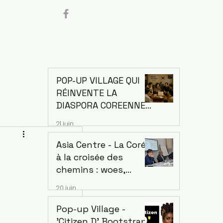
POP-UP VILLAGE QUI
RÉINVENTE LA
DIASPORA COREENNE.
Comment la Corée a
21 juin
changé le monde
grâce à sa diaspora —
Asia Centre - La Corée
et ce que l'Afrique
à la croisée des
peut en apprendre
chemins : woes,
espoirs et défis d’une
20 juin
économie singulière.
Dr. Jaehoon Yoo,
Pop-up Village -
économiste et ancien
'Citizen D' Bootstrap