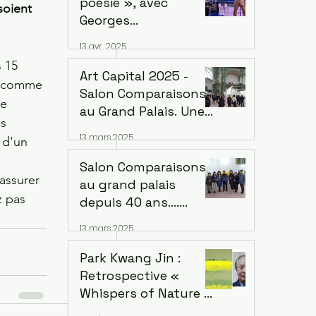
poésie », avec
soient 
Mandé
Georges
Arsenijevic Mercredi
13 avr. 2025
14 mai 2025, à 19h
 15 
Lecture : Georges
Art Capital 2025 -
es comme 
Arsenijevic
Salon Comparaisons
e 
Intermèdes musicaux
au Grand Palais. Une
s 
/ chant et guitare :
diversification
13 mars 2025
 d'un 
Bané
artistique inédite de
Corée : 4 groupes
Salon Comparaisons
assurer 
au grand palais
z pas 
depuis 40 ans....
L'empreinte de
13 mars 2025
Groupe Corée :
Kwang-jin Park et la
Park Kwang Jin :
version coréenne Du
Retrospective «
18 au 22 février 2025
Whispers of Nature »
Musée d'art de Séoul,