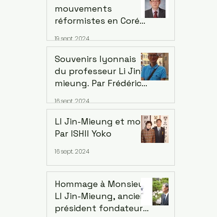
mouvements
réformistes en Corée
et au Việt Nam, 1897-
19 sept. 2024
1911 ... Thèse Dae-
Yeong Youn, dirigé
Souvenirs lyonnais
par le professeur Li
du professeur Li Jin-
Jin-mieung en 2007
mieung. Par Frédéric
Wang
16 sept. 2024
LI Jin-Mieung et moi.
Par ISHII Yoko
16 sept. 2024
Hommage à Monsieur
LI Jin-Mieung, ancien
président fondateur