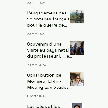
20 sept. 2024
LIANCOURT. Interview
avec Michel
L’engagement des
MignotHistorien de
volontaires français
Fondation des Arts et
pour la guerre de
Métiers, Ville de
Corée. Par Jean-
20 sept. 2024
Liancourt
François Pelletier
Souvenirs d’une
visite au pays natal
du professeur LI... en
l'honneur de ses
20 sept. 2024
nobles réalisationsà
la mémoire du défunt
Contribution de
que nous aimons et
Monsieur LI Jin-
respectons. Par Lee
Mieung aux études
Seogsoo
coréennes. Par Wang-
19 sept. 2024
Le Min Sook
Les idées et les