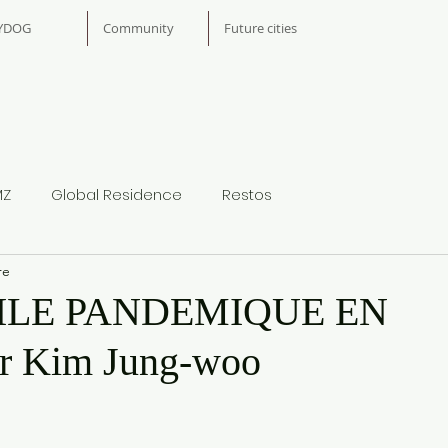
YDOG
Community
Future cities
MZ
Global Residence
Restos
re
ASILE PANDEMIQUE EN
 Kim Jung-woo