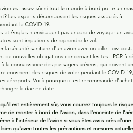
avion est assez sûr si tout le monde à bord porte un ma
ent? Les experts décomposent les risques associés à 
pendant le COVID-19.
ns et Anglais n'envisagent pas encore de voyager en avio
tres sont impatients de reprendre le vol.
er la sécurité sanitaire d'un avion avec un billet low-cost
on, de nouvelles obligations concernant les test  PCR à ré
 à la connaissance des passagers aréiens, qui doivent ant
'être conscient des risques de voler pendant le COVID-19, 
 les aéroports. Voilà pourquoi il est recommandé d'achet
n changer la dae de date.
u'il est entièrement sûr, vous courrez toujours le risque
me de monter à bord de l'avion, dans l'enceinte de l'aér
ême à l'intérieur de l'avion si vous êtes assis près d'une 
 bien qu'avec toutes les précautions et mesures actuell