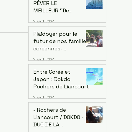
Coutances
RÊVER LE
MEILLEUR.''De
Conflits à la
21 sept. 2024
Prospérité Mutuelle''
e - 'Citizen D'
- Citizen D -
Plaidoyer pour le
aspora. Exploration
futur de nos familles:
e l’écosystème
coréennes-
 émergent de
. 1-10 Décembre
japonaises-
21 sept. 2024
françaises.
Entre Corée et
Japon : Dokdo.
Rochers de Liancourt
21 sept. 2024
- Rochers de
Liancourt / DOKDO -
DUC DE LA
ROCHEFOUCAULD-