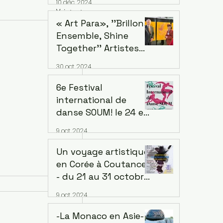
10 déc. 2024
succursale de
Voir tout
Seosomun,
« Art Para», ''Brillons
12/12/2024 -
Ensemble, Shine
09/02/2025
Together'' Artistes
ayant une déficience
30 oct. 2024
intellectuelle de cinq
continents.
6e Festival
Exposition au siège
international de
de l'OCDE à Paris
danse SOUM! le 24 et
le 25 octobre 2024, à
9 oct. 2024
20h au Regard du
Cygne, 210 Rue de
Un voyage artistique
Belleville 75020 Paris
en Corée à Coutances
- du 21 au 31 octobre
2023. Lieu: Centre
9 oct. 2024
d'art - Art à la
Miséricorde -
-La Monaco en Asie-