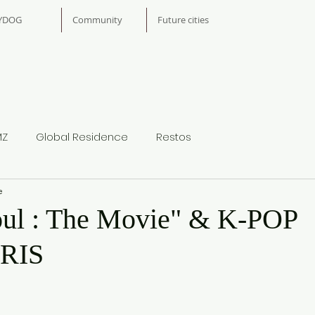
YDOG
Community
Future cities
MZ
Global Residence
Restos
e
oul : The Movie" & K-POP
RIS