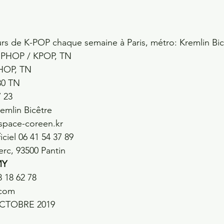
s de K-POP chaque semaine à Paris, métro: Kremlin Bic
IPHOP / KPOP, TN
PHOP, TN
30 TN
7 23
emlin Bicêtre
espace-coreen.kr 
ficiel 06 41 54 37 89
rc, 93500 Pantin 
MY
 18 62 78 
com 
 OCTOBRE 2019