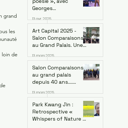
poésie », avec
Mandé
Georges
Arsenijevic Mercredi
n grand 
13 avr. 2025
14 mai 2025, à 19h
Lecture : Georges
Art Capital 2025 -
ous les 
Arsenijevic
Salon Comparaisons
mmunauté 
Intermèdes musicaux
au Grand Palais. Une
/ chant et guitare :
diversification
 loin de 
13 mars 2025
Bané
artistique inédite de
Corée : 4 groupes
Salon Comparaisons
au grand palais
depuis 40 ans....
de 
L'empreinte de
13 mars 2025
Groupe Corée :
Kwang-jin Park et la
Park Kwang Jin :
version coréenne Du
Retrospective «
18 au 22 février 2025
Whispers of Nature »
Musée d'art de Séoul,