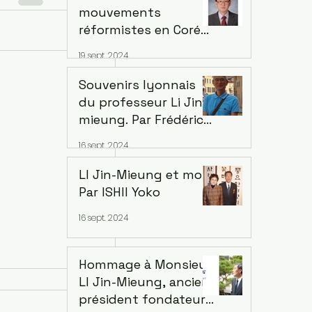
mouvements
réformistes en Corée
Voir tout
et au Việt Nam, 1897-
19 sept. 2024
1911 ... Thèse Dae-
Yeong Youn, dirigé
Souvenirs lyonnais
par le professeur Li
du professeur Li Jin-
Jin-mieung en 2007
mieung. Par Frédéric
Wang
16 sept. 2024
LI Jin-Mieung et moi.
Par ISHII Yoko
16 sept. 2024
Hommage à Monsieur
LI Jin-Mieung, ancien
président fondateur