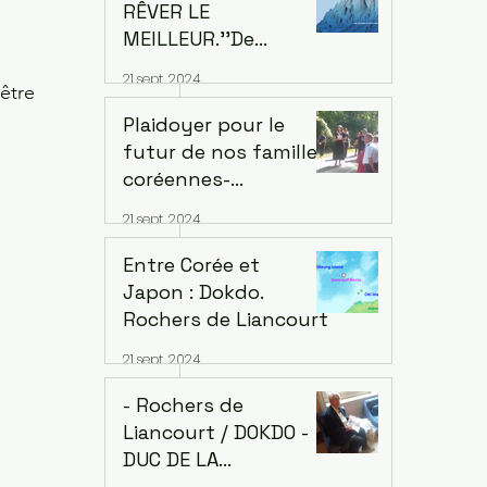
Coutances
RÊVER LE
MEILLEUR.''De
Conflits à la
21 sept. 2024
Prospérité Mutuelle''
être
- Citizen D -
Plaidoyer pour le
futur de nos familles:
coréennes-
japonaises-
21 sept. 2024
françaises.
Entre Corée et
Japon : Dokdo.
Rochers de Liancourt
21 sept. 2024
- Rochers de
Liancourt / DOKDO -
DUC DE LA
ROCHEFOUCAULD-