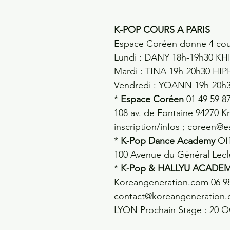
K-POP COURS A PARIS
Espace Coréen donne 4 cour
Lundi : DANY 18h-19h30 KH
Mardi : TINA 19h-20h30 HI
Vendredi : YOANN 19h-20h
* 
Espace Coréen
 01 49 59 8
108 av. de Fontaine 94270 Kr
inscription/infos ; coreen@
* 
K-Pop Dance Academy
 Of
100 Avenue du Général Lecle
* 
K-Pop & HALLYU ACADE
Koreangeneration.com 06 98
contact@koreangeneration.
LYON Prochain Stage : 20