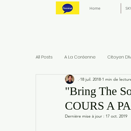
Home
SK
All Posts
A La Coréenne
Citoyen D
.
18 juil. 2018
1 min de lectur
"Bring The S
COURS A PA
Dernière mise à jour :
17 oct. 2019