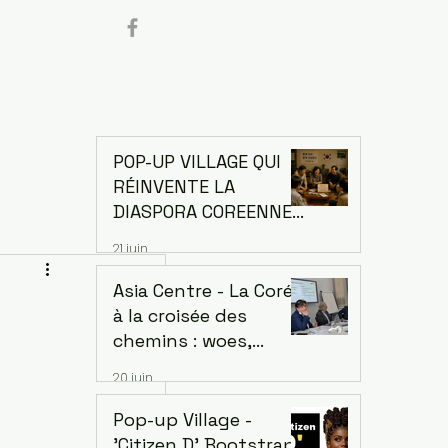
POP-UP VILLAGE QUI
RÉINVENTE LA
DIASPORA COREENNE.
Comment la Corée a
21 juin
changé le monde
grâce à sa diaspora —
Asia Centre - La Corée
et ce que l'Afrique
à la croisée des
peut en apprendre
chemins : woes,
espoirs et défis d’une
20 juin
économie singulière.
Dr. Jaehoon Yoo,
Pop-up Village -
économiste et ancien
'Citizen D' Bootstrap