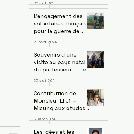
20 sept. 2024
LIANCOURT. Interview
avec Michel
L’engagement des
MignotHistorien de
volontaires français
Fondation des Arts et
pour la guerre de
Métiers, Ville de
Corée. Par Jean-
20 sept. 2024
Liancourt
François Pelletier
Souvenirs d’une
visite au pays natal
du professeur LI... en
l'honneur de ses
20 sept. 2024
nobles réalisationsà
la mémoire du défunt
Contribution de
que nous aimons et
Monsieur LI Jin-
respectons. Par Lee
Mieung aux études
Seogsoo
coréennes. Par Wang-
19 sept. 2024
Le Min Sook
Les idées et les