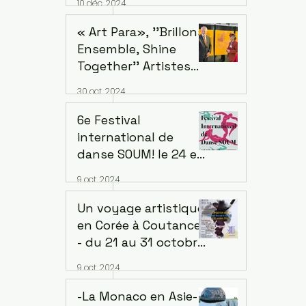
10 déc. 2024
succursale de
Seosomun,
« Art Para», ''Brillons
12/12/2024 -
Ensemble, Shine
09/02/2025
Together'' Artistes
ayant une déficience
30 oct. 2024
intellectuelle de cinq
continents.
6e Festival
Exposition au siège
international de
de l'OCDE à Paris
danse SOUM! le 24 et
le 25 octobre 2024, à
9 oct. 2024
20h au Regard du
Cygne, 210 Rue de
Un voyage artistique
Belleville 75020 Paris
en Corée à Coutances
- du 21 au 31 octobre
2023. Lieu: Centre
9 oct. 2024
d'art - Art à la
Miséricorde -
-La Monaco en Asie-