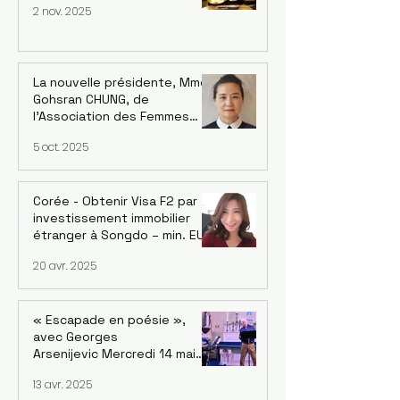
2 nov. 2025
La nouvelle présidente, Mme
Gohsran CHUNG, de
l’Association des Femmes
Coréennes en France (AFCF-
5 oct. 2025
Kowin France) inaugure un
forum sur le leadership
féminin et la Symphonie le 18
octobre à Saint-Mandé
Corée - Obtenir Visa F2 par
investissement immobilier
étranger à Songdo – min. EUR
700k avec la reprise du
20 avr. 2025
marché
« Escapade en poésie »,
avec Georges
Arsenijevic Mercredi 14 mai
2025, à 19h Lecture :
13 avr. 2025
Georges Arsenijevic