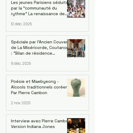
Les jeunes Parisiens séduits
par la “communauté du
rythme” La renaissance de
l’ensemble de pungmul
12 déc. 2025
parisien “DONGNAMPUNG“
Spéciale par l'Ancien Couvent
de La Miséricorde, Coutances
: "Bilan de résidence
artististique 2025" avec
6 déc. 2025
l'artiste UI-YEONG PARK. Par
Mija Han Gastebois
Poésie et Maebyeong -
Alcools traditionnels coréens.
Par Pierre Cambon
2 nov. 2025
Interview avec Pierre Cambon,
Version Indiana Jones