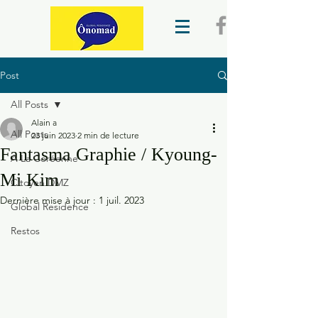
Post
All Posts
Alain a
All Posts
23 juin 2023
2 min de lecture
Fantasma Graphie / Kyoung-
A La Coréenne
Mi Kim
Citoyen DMZ
Dernière mise à jour :
1 juil. 2023
Global Residence
Restos