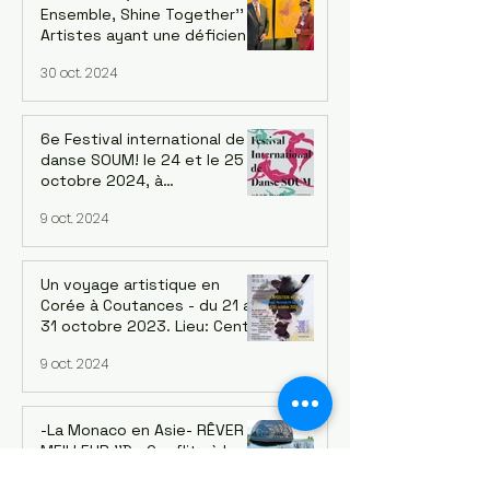
Ensemble, Shine Together''
Artistes ayant une déficience
intellectuelle de cinq
30 oct. 2024
continents. Exposition au
siège de l'OCDE à Paris
6e Festival international de
danse SOUM! le 24 et le 25
octobre 2024, à
20h au Regard du Cygne, 210
9 oct. 2024
Rue de Belleville 75020 Paris
Un voyage artistique en
Corée à Coutances - du 21 au
31 octobre 2023. Lieu: Centre
d'art - Art à la Miséricorde -
9 oct. 2024
Coutances
-La Monaco en Asie- RÊVER LE
MEILLEUR.''De Conflits à la
Prospérité Mutuelle'' - Citizen