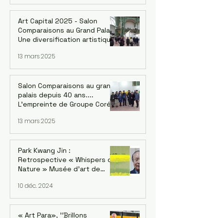
Intermèdes musicaux / chant
et guitare : Bané
Art Capital 2025 - Salon
Comparaisons au Grand Palais.
Une diversification artistique
inédite de Corée : 4 groupes
13 mars 2025
Salon Comparaisons au grand
palais depuis 40 ans....
L'empreinte de Groupe Corée
: Kwang-jin Park et la version
13 mars 2025
coréenne Du 18 au 22 février
2025
Park Kwang Jin :
Retrospective « Whispers of
Nature » Musée d'art de
Séoul, succursale de
10 déc. 2024
Seosomun, 12/12/2024 -
09/02/2025
« Art Para», ''Brillons