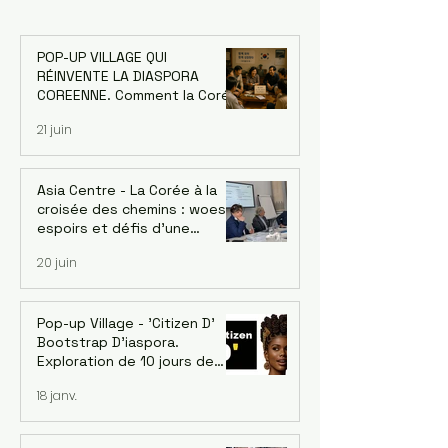
espoirs et défis d’une
Exploration de 10 
économie singulière. Dr.
l’écosystème d’in
Jaehoon Yoo, économiste et
émergent de Burki
POP-UP VILLAGE QUI
ancien conseiller de la
1-10 Décembre 2
RÉINVENTE LA DIASPORA
Banque asiatique de
COREENNE. Comment la Corée
développement - le 18/06
a changé le monde grâce à sa
21 juin
diaspora — et ce que
l'Afrique peut en apprendre
Asia Centre - La Corée à la
croisée des chemins : woes,
espoirs et défis d’une
économie singulière. Dr.
20 juin
Jaehoon Yoo, économiste et
ancien conseiller de la Banque
asiatique de développement
- le 18/06
Pop-up Village - 'Citizen D'
Bootstrap D'iaspora.
Exploration de 10 jours de
l’écosystème d’innovation
18 janv.
émergent de Burkina Faso. 1-
10 Décembre 2026